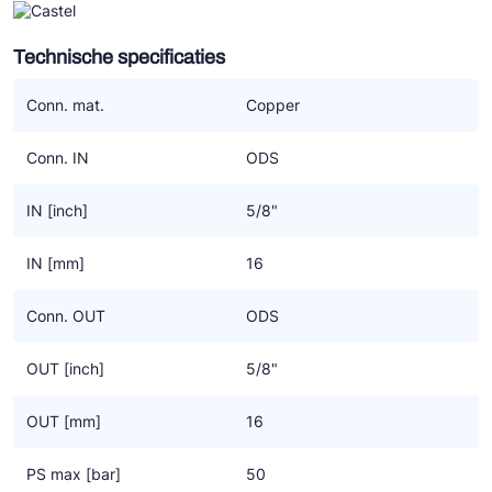
en isobutaan (R600a), de CO2 drogers spreken voor zich. Alle
overige zijn geschikt voor HFC/HFO koudemiddelen.
Technische specificaties
Het zijn 100% moleculaire zeef blokken. De constructie is
Conn. mat.
Copper
schokbestendig en zodanig van vorm dat de
koudemiddelstroom zich optimaal over het blok verdeelt. Dit
Conn. IN
ODS
zorgt voor de hoogste efficiency met de minste drukverlies.
IN [inch]
5/8"
IN [mm]
16
Conn. OUT
ODS
OUT [inch]
5/8"
OUT [mm]
16
PS max [bar]
50