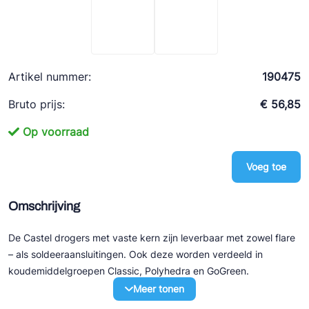
Ziehl-Abegg
ESK Schultze
TEKLAB
Artikel nummer:
190475
Bruto prijs:
€ 56,85
Op voorraad
Voeg toe
Omschrijving
De Castel drogers met vaste kern zijn leverbaar met zowel flare
– als soldeeraansluitingen. Ook deze worden verdeeld in
koudemiddelgroepen Classic, Polyhedra en GoGreen.
Meer tonen
De HC drogers zijn geschikt voor onder andere propaan (R290)