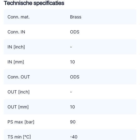
Technische specificaties
Ziehl-Abegg
ESK Schultze
Conn. mat.
Brass
TEKLAB
Conn. IN
ODS
IN [inch]
-
IN [mm]
10
Conn. OUT
ODS
OUT [inch]
-
OUT [mm]
10
PS max [bar]
90
TS min [°C]
-40