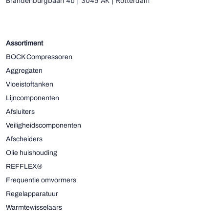
Brandenburgbaan 4b | 3045 AK | Rotterdam
Assortiment
BOCK Compressoren
Aggregaten
Vloeistoftanken
Lijncomponenten
Afsluiters
Veiligheidscomponenten
Afscheiders
Olie huishouding
REFFLEX®
Frequentie omvormers
Regelapparatuur
Warmtewisselaars