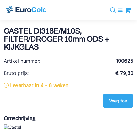
Assortiment
+31 10 238 05 40
Merken
CASTEL DI316E/M10S,
info@eurocold.nl
Koudemiddelen
BOCK
FILTER/DROGER 10mm ODS +
Diensten
Downloads
EN
KIJKGLAS
Castel
Nieuws
Over ons
Frigomec
Artikel nummer:
190625
Contact
Log in
AWA
Bruto prijs:
€ 79,30
Onda
Leverbaar in 4 - 6 weken
VACON
Voeg toe
REFFLEX®
Omschrijving
Johnson Controls
Doucette Industries