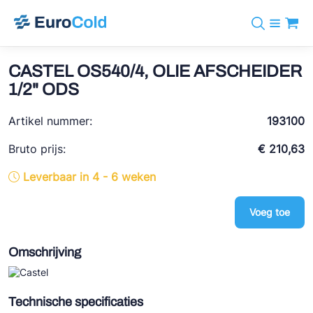
Assortiment
+31 10 238 05 40
Merken
CASTEL OS540/4, OLIE AFSCHEIDER
info@eurocold.nl
Koudemiddelen
BOCK
1/2" ODS
Diensten
Downloads
EN
Castel
Nieuws
Artikel nummer:
193100
Over ons
Frigomec
Contact
Bruto prijs:
€ 210,63
Log in
AWA
Leverbaar in 4 - 6 weken
Onda
Voeg toe
VACON
REFFLEX®
Omschrijving
Johnson Controls
Doucette Industries
Technische specificaties