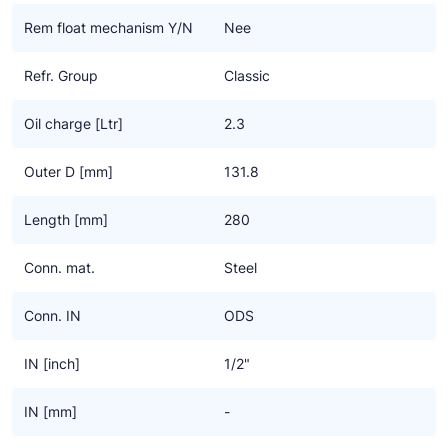
Ziehl-Abegg
Rem float mechanism Y/N
Nee
ESK Schultze
Refr. Group
Classic
TEKLAB
Oil charge [Ltr]
2.3
Outer D [mm]
131.8
Length [mm]
280
Conn. mat.
Steel
Conn. IN
ODS
IN [inch]
1/2"
IN [mm]
-