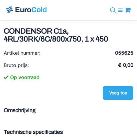
Assortiment
+31 10 238 05 40
Merken
CONDENSOR C1a,
info@eurocold.nl
Koudemiddelen
BOCK
4RL/30RK/6C/800x750, 1 x 450
Diensten
Downloads
EN
Castel
Nieuws
Artikel nummer:
055625
Over ons
Frigomec
Contact
Bruto prijs:
€ 0,00
Log in
AWA
Op voorraad
Onda
Voeg toe
VACON
REFFLEX®
Omschrijving
Johnson Controls
Doucette Industries
Technische specificaties