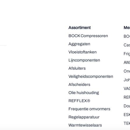
Assortiment
Me
BOCK Compressoren
BO
Aggregaten
Cas
Vloeistoftanken
Fr
Lijncomponenten
AW
Afsluiters
On
Veiligheidscomponenten
Joh
Afscheiders
VA
Olie huishouding
RE
REFFLEX®
Dou
Frequentie omvormers
ESK
Regelapparatuur
TE
Warmtewisselaars