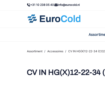
+31 10 238 05 40
info@eurocold.nl
Assortim
BOC
Caste
Assortiment
/
Accessoires
/
CV IN HG(X)12-22-34 (CO2
Frig
AWA
CV IN HG(X)12-22-34 
Onda
VAC
REFF
John