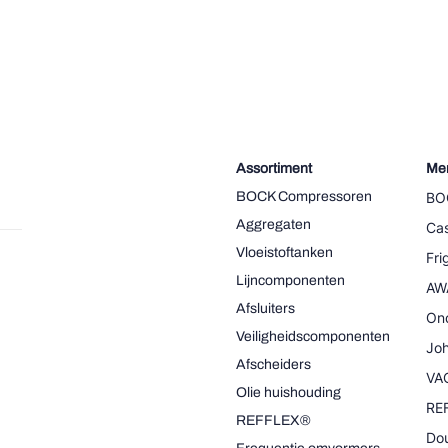
Assortiment
Me
BOCK Compressoren
BO
Aggregaten
Cas
Vloeistoftanken
Fr
Lijncomponenten
AW
Afsluiters
On
Veiligheidscomponenten
Joh
Afscheiders
VA
Olie huishouding
RE
REFFLEX®
Dou