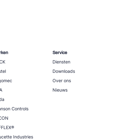
rken
Service
CK
Diensten
tel
Downloads
igomec
Over ons
A
Nieuws
da
nson Controls
CON
FFLEX®
cette Industries