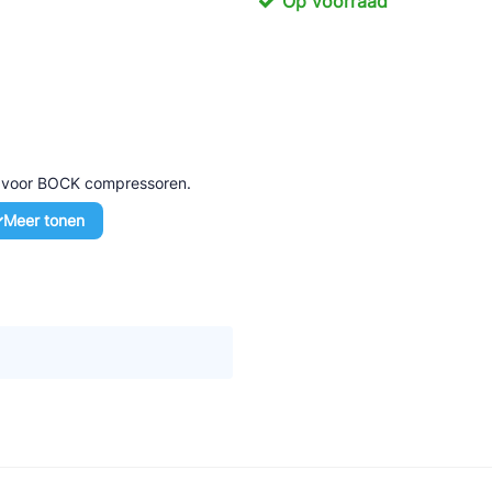
Op voorraad
tte Industries
l-Abegg
Schultze
LAB
d voor BOCK compressoren.
Meer tonen