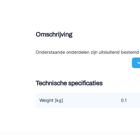
Douce
Zieh
Omschrijving
ESK 
TEK
Onderstaande onderdelen zijn uitsluitend bestem
Technische specificaties
Weight [kg]
0.1