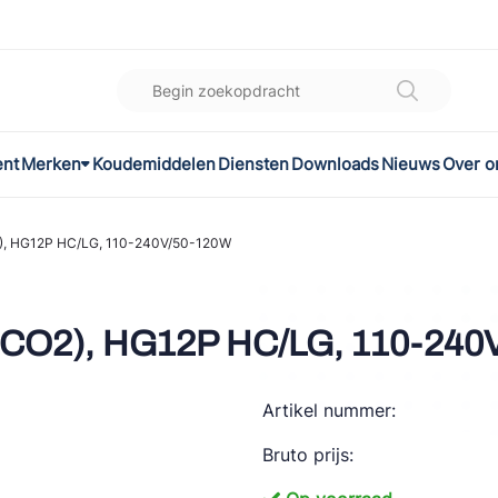
ent
Merken
Koudemiddelen
Diensten
Downloads
Nieuws
Over o
K
l
), HG12P HC/LG, 110-240V/50-120W
omec
(CO2), HG12P HC/LG, 110-240
Artikel nummer:
ON
Bruto prijs:
LEX®
son Controls