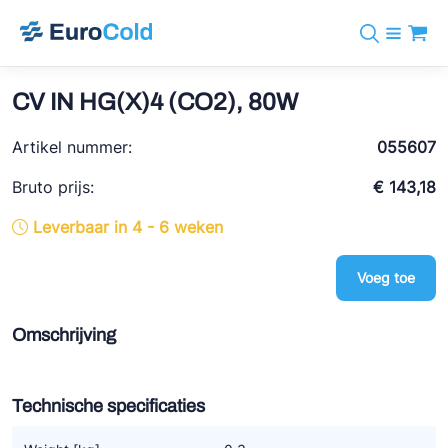
Assortiment
+31 10 238 05 40
Merken
CV IN HG(X)4 (CO2), 80W
info@eurocold.nl
Koudemiddelen
BOCK
Diensten
Artikel nummer:
Downloads
EN
055607
Castel
Nieuws
Over ons
Bruto prijs:
€ 143,18
Frigomec
Contact
Leverbaar in 4 - 6 weken
Log in
AWA
Onda
Voeg toe
VACON
Omschrijving
REFFLEX®
Johnson Controls
Technische specificaties
Doucette Industries