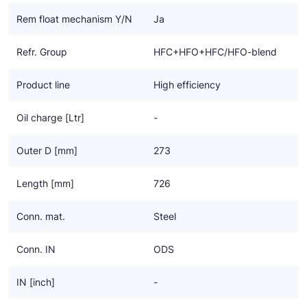
Ziehl-Abegg
Rem float mechanism Y/N
Ja
ESK Schultze
Refr. Group
HFC+HFO+HFC/HFO-blend
TEKLAB
Product line
High efficiency
Oil charge [Ltr]
-
Outer D [mm]
273
Length [mm]
726
Conn. mat.
Steel
Conn. IN
ODS
IN [inch]
-