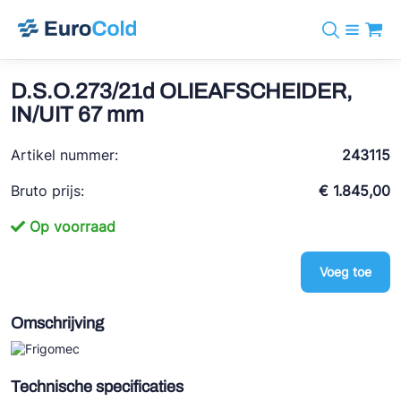
Assortiment
+31 10 238 05 40
Merken
D.S.O.273/21d OLIEAFSCHEIDER,
info@eurocold.nl
Koudemiddelen
BOCK
IN/UIT 67 mm
Diensten
Downloads
EN
Castel
Nieuws
Artikel nummer:
243115
Over ons
Frigomec
Contact
Bruto prijs:
€ 1.845,00
Log in
AWA
Op voorraad
Onda
Voeg toe
VACON
REFFLEX®
Omschrijving
Johnson Controls
Doucette Industries
Technische specificaties