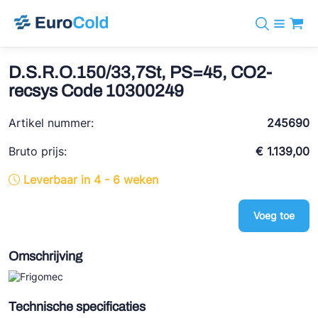
Assortiment
+31 10 238 05 40
Merken
D.S.R.O.150/33,7St, PS=45, CO2-
info@eurocold.nl
Koudemiddelen
BOCK
recsys Code 10300249
Diensten
Downloads
EN
Castel
Nieuws
Artikel nummer:
245690
Over ons
Frigomec
Contact
Bruto prijs:
€ 1.139,00
Log in
AWA
Leverbaar in 4 - 6 weken
Onda
Voeg toe
VACON
REFFLEX®
Omschrijving
Johnson Controls
Doucette Industries
Technische specificaties