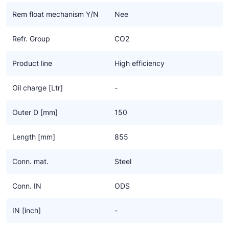
Ziehl-Abegg
Rem float mechanism Y/N
Nee
ESK Schultze
Refr. Group
CO2
TEKLAB
Product line
High efficiency
Oil charge [Ltr]
-
Outer D [mm]
150
Length [mm]
855
Conn. mat.
Steel
Conn. IN
ODS
IN [inch]
-