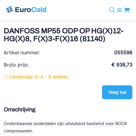
Assortiment
+31 10 238 05 40
Merken
DANFOSS MP55 ODP OP HG(X)12-
info@eurocold.nl
Koudemiddelen
BOCK
HG(X)8, F(X)3-F(X)16 (81140)
Diensten
Downloads
EN
Castel
Nieuws
Artikel nummer:
055596
Over ons
Frigomec
Contact
Bruto prijs:
€ 938,73
Log in
AWA
Leverbaar in 4 - 6 weken
Onda
Voeg toe
VACON
REFFLEX®
Omschrijving
Johnson Controls
Onderstaande onderdelen zijn uitsluitend bestemd voor BOCK
Doucette Industries
compressoren.