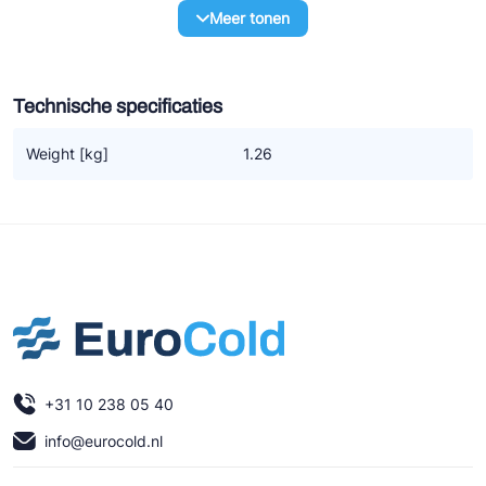
Ziehl-Abegg
Meer tonen
ESK Schultze
TEKLAB
Technische specificaties
Weight [kg]
1.26
+31 10 238 05 40
info@eurocold.nl