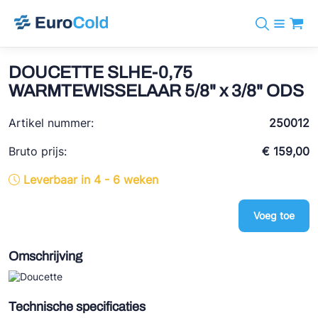
Assortiment
+31 10 238 05 40
Merken
DOUCETTE SLHE-0,75
info@eurocold.nl
Koudemiddelen
BOCK
WARMTEWISSELAAR 5/8" x 3/8" ODS
Diensten
Downloads
EN
Castel
Nieuws
Artikel nummer:
250012
Over ons
Frigomec
Contact
Bruto prijs:
€ 159,00
Log in
AWA
Leverbaar in 4 - 6 weken
Onda
Voeg toe
VACON
REFFLEX®
Omschrijving
Johnson Controls
Doucette Industries
Technische specificaties