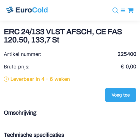
Assortiment
+31 10 238 05 40
Merken
ERC 24/133 VLST AFSCH, CE FAS
info@eurocold.nl
Koudemiddelen
BOCK
120.50, 133,7 St
Diensten
Downloads
EN
Castel
Nieuws
Artikel nummer:
225400
Over ons
Frigomec
Contact
Bruto prijs:
€ 0,00
Log in
AWA
Leverbaar in 4 - 6 weken
Onda
Voeg toe
VACON
REFFLEX®
Omschrijving
Johnson Controls
Doucette Industries
Technische specificaties