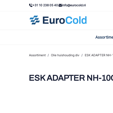
+31 10 238 05 40
info@eurocold.nl
Assortim
BOC
Caste
Assortiment
/
Olie huishouding div
/
ESK ADAPTER NH-
Frig
AWA
ESK ADAPTER NH-10
Onda
VAC
REFF
John