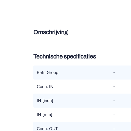
Douce
Zieh
Omschrijving
ESK 
TEK
Technische specificaties
Refr. Group
-
Conn. IN
-
IN [inch]
-
IN [mm]
-
Conn. OUT
-