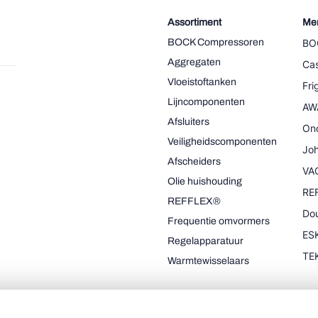
Assortiment
Me
BOCK Compressoren
BO
Aggregaten
Cas
Vloeistoftanken
Fr
Lijncomponenten
AW
Afsluiters
On
Veiligheidscomponenten
Joh
Afscheiders
VA
Olie huishouding
RE
REFFLEX®
Dou
Frequentie omvormers
ESK
Regelapparatuur
TE
Warmtewisselaars