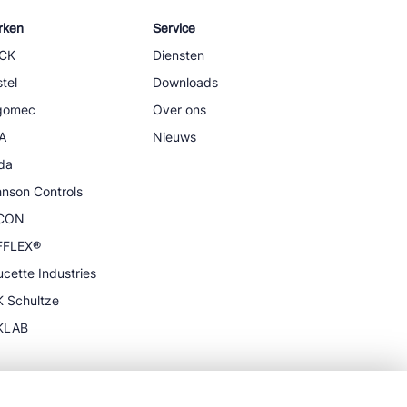
rken
Service
CK
Diensten
tel
Downloads
igomec
Over ons
A
Nieuws
da
nson Controls
CON
FFLEX®
cette Industries
 Schultze
KLAB