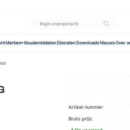
ent
Merken
Koudemiddelen
Diensten
Downloads
Nieuws
Over o
K
l
10G
omec
G
Artikel nummer:
ON
Bruto prijs:
LEX®
son Controls