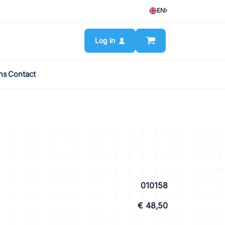
EN
Log in
ns
Contact
010158
€ 48,50