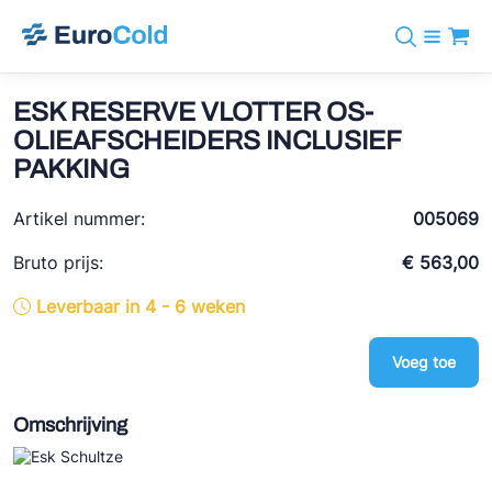
Assortiment
+31 10 238 05 40
Merken
ESK RESERVE VLOTTER OS-
info@eurocold.nl
Koudemiddelen
BOCK
OLIEAFSCHEIDERS INCLUSIEF
Diensten
Downloads
EN
PAKKING
Castel
Nieuws
Over ons
Frigomec
Artikel nummer:
005069
Contact
Log in
AWA
Bruto prijs:
€ 563,00
Onda
Leverbaar in 4 - 6 weken
VACON
Voeg toe
REFFLEX®
Omschrijving
Johnson Controls
Doucette Industries