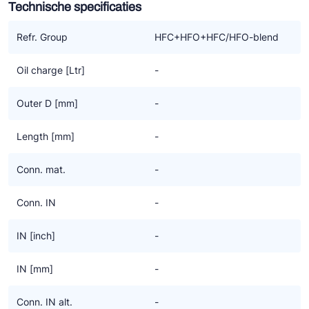
Technische specificaties
Ziehl-Abegg
ESK Schultze
Refr. Group
HFC+HFO+HFC/HFO-blend
TEKLAB
Oil charge [Ltr]
-
Outer D [mm]
-
Length [mm]
-
Conn. mat.
-
Conn. IN
-
IN [inch]
-
IN [mm]
-
Conn. IN alt.
-