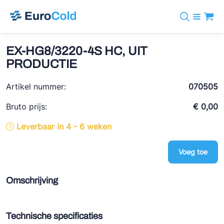
Assortiment
+31 10 238 05 40
Merken
EX-HG8/3220-4S HC, UIT
info@eurocold.nl
Koudemiddelen
BOCK
PRODUCTIE
Diensten
Downloads
EN
Castel
Nieuws
Artikel nummer:
070505
Over ons
Frigomec
Contact
Bruto prijs:
€ 0,00
Log in
AWA
Leverbaar in 4 - 6 weken
Onda
Voeg toe
VACON
REFFLEX®
Omschrijving
Johnson Controls
Doucette Industries
Technische specificaties