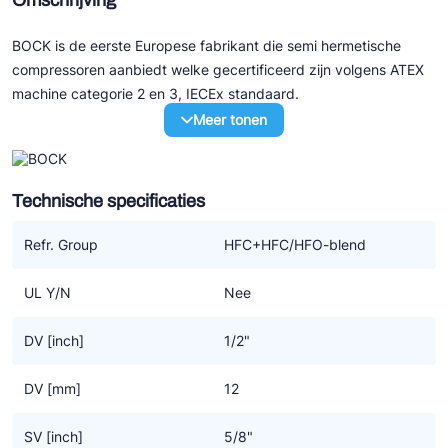
Omschrijving
BOCK is de eerste Europese fabrikant die semi hermetische
compressoren aanbiedt welke gecertificeerd zijn volgens ATEX
machine categorie 2 en 3, IECEx standaard.
Meer tonen
De basis van deze ATEX machines wordt gevormd door de
huidige generatie HG..e compressoren.
Technische specificaties
De mogelijkheden
- Europese explosievrij markering volgens de ATEX richtlijn
Refr. Group
HFC+HFC/HFO-blend
2014/34/EU
- Machine groep II
UL Y/N
Nee
- Categorie 2 > zone 1+2 gebruik in een explosie gevoelige
omgeving door gas
DV [inch]
1/2"
- Categorie 3 > zone 2
- Explosie subgroep IIC or IIB
DV [mm]
12
- Compressor geschikt voor temperatuur klasse T3 (max.
200°C)
SV [inch]
5/8"