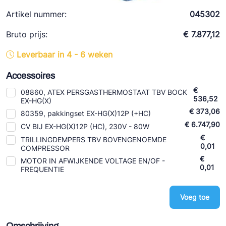
Ziehl-Abegg
Artikel nummer:
045302
ESK Schultze
Bruto prijs:
€ 7.877,12
TEKLAB
Leverbaar in 4 - 6 weken
Accessoires
€
08860, ATEX PERSGASTHERMOSTAAT TBV BOCK
536,52
EX-HG(X)
€ 373,06
80359, pakkingset EX-HG(X)12P (+HC)
€ 6.747,90
CV BIJ EX-HG(X)12P (HC), 230V - 80W
€
TRILLINGDEMPERS TBV BOVENGENOEMDE
0,01
COMPRESSOR
€
MOTOR IN AFWIJKENDE VOLTAGE EN/OF -
0,01
FREQUENTIE
Voeg toe