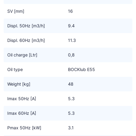
Alle ATEX compressoren zijn tevens goedgekeurd voor gebruik
SV [mm]
16
van HC koudemiddelen
Displ. 50Hz [m3/h]
9.4
Displ. 60Hz [m3/h]
11.3
Oil charge [Ltr]
0,8
Oil type
BOCKlub E55
Weight [kg]
48
Imax 50Hz [A]
5.3
Imax 60Hz [A]
5.3
Pmax 50Hz [kW]
3.1