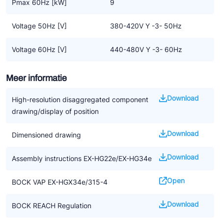
Pmax 60Hz [kW]
9
Voltage 50Hz [V]
380-420V Y -3- 50Hz
Voltage 60Hz [V]
440-480V Y -3- 60Hz
Meer informatie
Download
High-resolution disaggregated component
drawing/display of position
Download
Dimensioned drawing
Download
Assembly instructions EX-HG22e/EX-HG34e
Open
BOCK VAP EX-HGX34e/315-4
Download
BOCK REACH Regulation