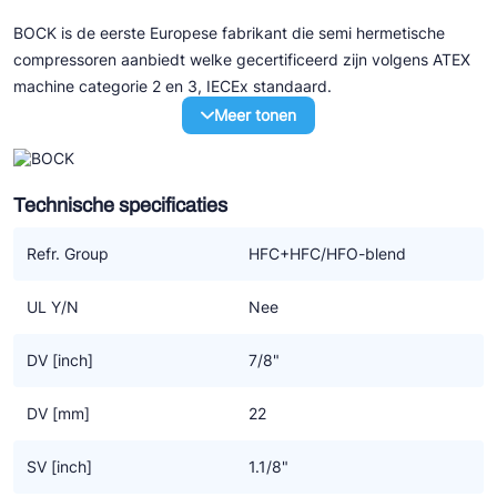
BOCK is de eerste Europese fabrikant die semi hermetische
compressoren aanbiedt welke gecertificeerd zijn volgens ATEX
machine categorie 2 en 3, IECEx standaard.
Meer tonen
De basis van deze ATEX machines wordt gevormd door de
huidige generatie HG..e compressoren.
Technische specificaties
De mogelijkheden
- Europese explosievrij markering volgens de ATEX richtlijn
Refr. Group
HFC+HFC/HFO-blend
2014/34/EU
- Machine groep II
UL Y/N
Nee
- Categorie 2 > zone 1+2 gebruik in een explosie gevoelige
omgeving door gas
DV [inch]
7/8"
- Categorie 3 > zone 2
- Explosie subgroep IIC or IIB
DV [mm]
22
- Compressor geschikt voor temperatuur klasse T3 (max.
200°C)
SV [inch]
1.1/8"