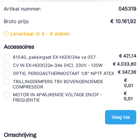
Ziehl-Abegg
Artikel nummer:
045319
ESK Schultze
Bruto prijs:
€ 10.161,92
TEKLAB
Leverbaar in 4 - 6 weken
Accessoires
€ 421,14
81540, pakkingset EX-HG(X)34e va 057
€ 4.033,80
CV IN EX-HG(X)22e-34e (HC), 230V - 120W
€ 347,36
OPTIE, PERSGASTHERMOSTAAT 1/8" NPTF ATEX
€
TRILLINGDEMPERS TBV BOVENGENOEMDE
0,01
COMPRESSOR
€
MOTOR IN AFWIJKENDE VOLTAGE EN/OF -
0,01
FREQUENTIE
Voeg toe
Omschrijving