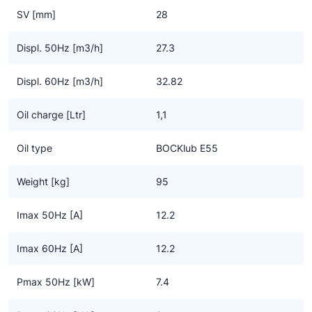
Alle ATEX compressoren zijn tevens goedgekeurd voor gebruik
SV [mm]
28
van HC koudemiddelen
Displ. 50Hz [m3/h]
27.3
Displ. 60Hz [m3/h]
32.82
Oil charge [Ltr]
1,1
Oil type
BOCKlub E55
Weight [kg]
95
Imax 50Hz [A]
12.2
Imax 60Hz [A]
12.2
Pmax 50Hz [kW]
7.4