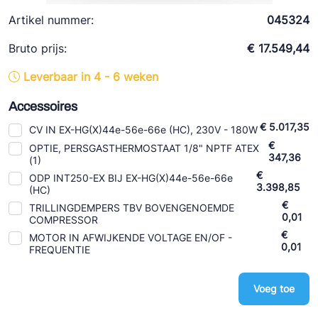
Ziehl-Abegg
Artikel nummer:
045324
ESK Schultze
Bruto prijs:
€ 17.549,44
TEKLAB
Leverbaar in 4 - 6 weken
Accessoires
€ 5.017,35
CV IN EX-HG(X)44e-56e-66e (HC), 230V - 180W
€
OPTIE, PERSGASTHERMOSTAAT 1/8" NPTF ATEX
347,36
(1)
€
ODP INT250-EX BIJ EX-HG(X)44e-56e-66e
3.398,85
(HC)
€
TRILLINGDEMPERS TBV BOVENGENOEMDE
0,01
COMPRESSOR
€
MOTOR IN AFWIJKENDE VOLTAGE EN/OF -
0,01
FREQUENTIE
Voeg toe