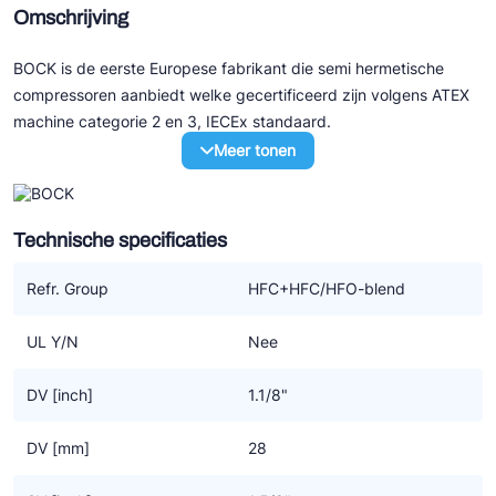
Omschrijving
BOCK is de eerste Europese fabrikant die semi hermetische
compressoren aanbiedt welke gecertificeerd zijn volgens ATEX
machine categorie 2 en 3, IECEx standaard.
Meer tonen
De basis van deze ATEX machines wordt gevormd door de
huidige generatie HG..e compressoren.
Technische specificaties
De mogelijkheden
- Europese explosievrij markering volgens de ATEX richtlijn
Refr. Group
HFC+HFC/HFO-blend
2014/34/EU
- Machine groep II
UL Y/N
Nee
- Categorie 2 > zone 1+2 gebruik in een explosie gevoelige
omgeving door gas
DV [inch]
1.1/8"
- Categorie 3 > zone 2
- Explosie subgroep IIC or IIB
DV [mm]
28
- Compressor geschikt voor temperatuur klasse T3 (max.
200°C)