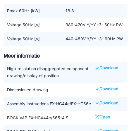
Pmax 60Hz [kW]
18.8
Voltage 50Hz [V]
380-420V Y/YY -3- 50Hz PW
Voltage 60Hz [V]
440-480V Y/YY -3- 60Hz PW
Meer informatie
Download
High-resolution disaggregated component
drawing/display of position
Download
Dimensioned drawing
Download
Assembly instructions EX-HG44e/EX-HG56e
Open
BOCK VAP EX-HGX44e/565-4 S
Download