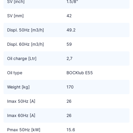
SV [inch]
1.5/8"
Alle ATEX compressoren zijn tevens goedgekeurd voor gebruik
SV [mm]
42
van HC koudemiddelen
Displ. 50Hz [m3/h]
49.2
Displ. 60Hz [m3/h]
59
Oil charge [Ltr]
2,7
Oil type
BOCKlub E55
Weight [kg]
170
Imax 50Hz [A]
26
Imax 60Hz [A]
26
Pmax 50Hz [kW]
15.6