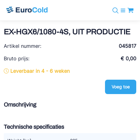
Assortiment
+31 10 238 05 40
Merken
EX-HGX6/1080-4S, UIT PRODUCTIE
info@eurocold.nl
Koudemiddelen
BOCK
Diensten
Artikel nummer:
Downloads
EN
045817
Castel
Nieuws
Over ons
Bruto prijs:
€ 0,00
Frigomec
Contact
Leverbaar in 4 - 6 weken
Log in
AWA
Onda
Voeg toe
VACON
Omschrijving
REFFLEX®
Johnson Controls
Technische specificaties
Doucette Industries