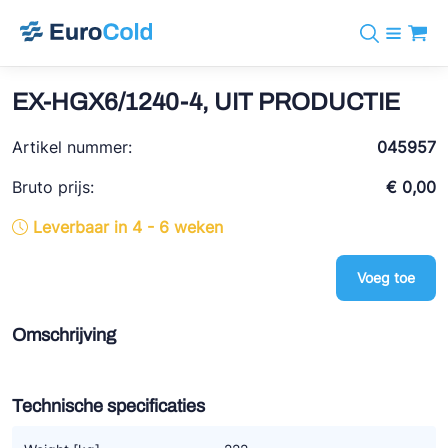
Assortiment
+31 10 238 05 40
Merken
EX-HGX6/1240-4, UIT PRODUCTIE
info@eurocold.nl
Koudemiddelen
BOCK
Diensten
Artikel nummer:
Downloads
EN
045957
Castel
Nieuws
Over ons
Bruto prijs:
€ 0,00
Frigomec
Contact
Leverbaar in 4 - 6 weken
Log in
AWA
Onda
Voeg toe
VACON
Omschrijving
REFFLEX®
Johnson Controls
Technische specificaties
Doucette Industries