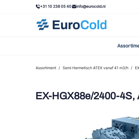
+31 10 238 05 40
info@eurocold.nl
Assortim
BOC
Caste
Assortiment
/
Semi Hermetisch ATEX vanaf 41 m3/h
/
E
Frig
AWA
EX-HGX88e/2400-4S,
Onda
VAC
REFF
John