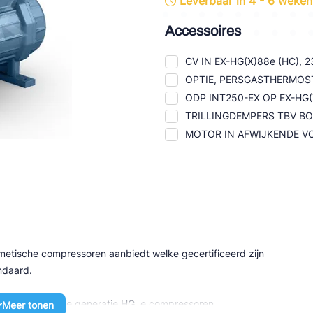
Leverbaar in 4 - 6 weken
tte Industries
Accessoires
l-Abegg
CV IN EX-HG(X)88e (HC), 
Schultze
OPTIE, PERSGASTHERMOSTA
ODP INT250-EX OP EX-HG(
LAB
TRILLINGDEMPERS TBV 
MOTOR IN AFWIJKENDE VO
metische compressoren aanbiedt welke gecertificeerd zijn
ndaard.
oor de huidige generatie HG..e compressoren.
Meer tonen