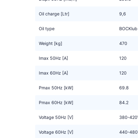
Oil charge [Ltr]
9,6
Oil type
BOCKlub
Weight [kg]
470
Imax 50Hz [A]
120
Imax 60Hz [A]
120
Pmax 50Hz [kW]
69.8
Pmax 60Hz [kW]
84.2
Voltage 50Hz [V]
380-420
Voltage 60Hz [V]
440-480