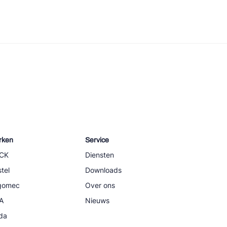
rken
Service
CK
Diensten
tel
Downloads
igomec
Over ons
A
Nieuws
da