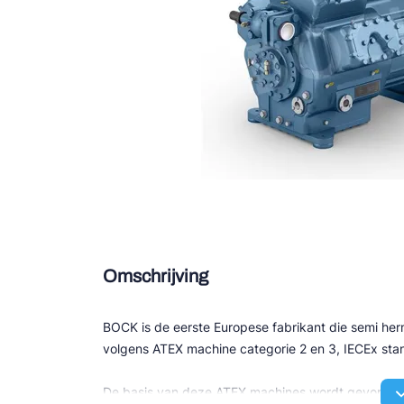
Douce
Zieh
ESK 
TEK
Omschrijving
BOCK is de eerste Europese fabrikant die semi her
volgens ATEX machine categorie 2 en 3, IECEx sta
De basis van deze ATEX machines wordt gevormd d