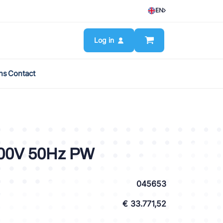
EN
Log in
ns
Contact
00V 50Hz PW
045653
€ 33.771,52