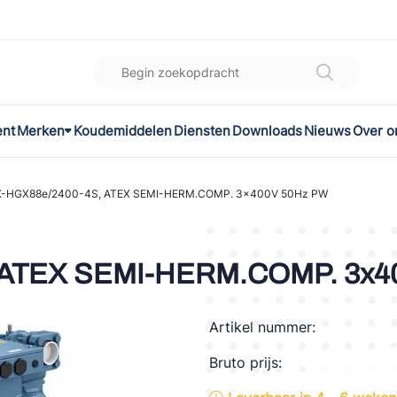
ent
Merken
Koudemiddelen
Diensten
Downloads
Nieuws
Over o
K
l
X-HGX88e/2400-4S, ATEX SEMI-HERM.COMP. 3x400V 50Hz PW
omec
 ATEX SEMI-HERM.COMP. 3x4
Artikel nummer:
ON
Bruto prijs:
LEX®
son Controls