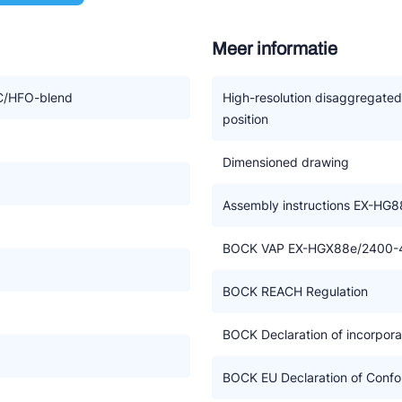
Meer informatie
richtlijn 2014/34/EU
gevoelige omgeving door gas
/HFO-blend
High-resolution disaggregate
position
3 (max. 200°C)
Dimensioned drawing
 voor gebruik van HC koudemiddelen
Assembly instructions EX-HG8
BOCK VAP EX-HGX88e/2400-
BOCK REACH Regulation
BOCK Declaration of incorpora
BOCK EU Declaration of Confor