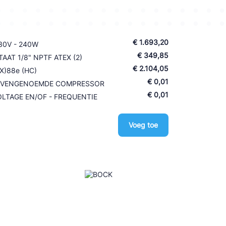
€ 1.693,20
230V - 240W
€ 349,85
AT 1/8" NPTF ATEX (2)
€ 2.104,05
X)88e (HC)
€ 0,01
BOVENGENOEMDE COMPRESSOR
€ 0,01
LTAGE EN/OF - FREQUENTIE
Voeg toe