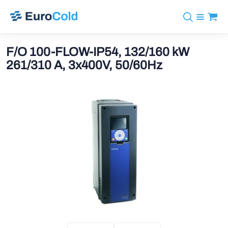
Assortiment
+31 10 238 05 40
Merken
F/O 100-FLOW-IP54, 132/160 kW
info@eurocold.nl
Koudemiddelen
BOCK
261/310 A, 3x400V, 50/60Hz
Diensten
Downloads
EN
Castel
Nieuws
Over ons
Frigomec
Contact
Log in
AWA
Onda
VACON
REFFLEX®
Johnson Controls
Doucette Industries