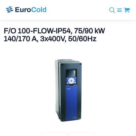
Assortiment
+31 10 238 05 40
Merken
F/O 100-FLOW-IP54, 75/90 kW
info@eurocold.nl
Koudemiddelen
BOCK
140/170 A, 3x400V, 50/60Hz
Diensten
Downloads
EN
Castel
Nieuws
Over ons
Frigomec
Contact
Log in
AWA
Onda
VACON
REFFLEX®
Johnson Controls
Doucette Industries