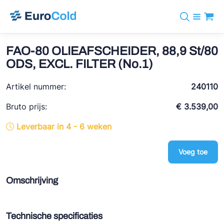
Assortiment
+31 10 238 05 40
Merken
FAO-80 OLIEAFSCHEIDER, 88,9 St/80
info@eurocold.nl
Koudemiddelen
BOCK
ODS, EXCL. FILTER (No.1)
Diensten
Downloads
EN
Castel
Nieuws
Artikel nummer:
240110
Over ons
Frigomec
Contact
Bruto prijs:
€ 3.539,00
Log in
AWA
Leverbaar in 4 - 6 weken
Onda
Voeg toe
VACON
REFFLEX®
Omschrijving
Johnson Controls
Doucette Industries
Technische specificaties