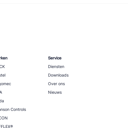
rken
Service
CK
Diensten
tel
Downloads
igomec
Over ons
A
Nieuws
da
nson Controls
CON
FFLEX®