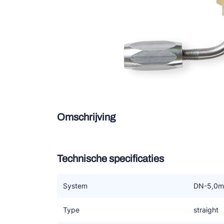
Douce
Zieh
ESK 
TEK
Omschrijving
Technische specificaties
System
DN-5,0
Type
straight