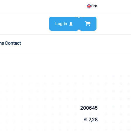
EN
Log in
ns
Contact
200645
€ 7,28