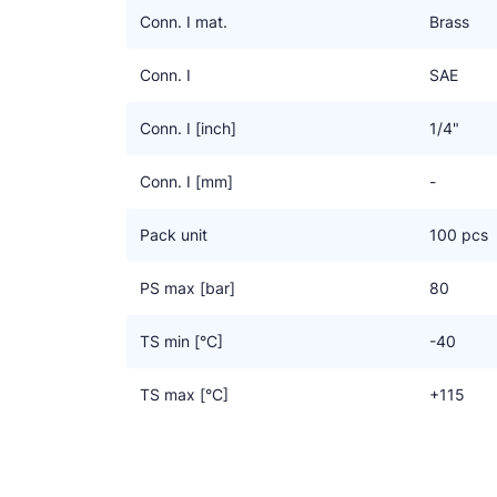
Conn. I mat.
Brass
Conn. I
SAE
Conn. I [inch]
1/4"
Conn. I [mm]
-
Pack unit
100 pcs
PS max [bar]
80
TS min [°C]
-40
TS max [°C]
+115