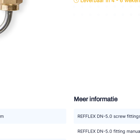
Leverbaar in 4 - 6 weken
tte Industries
l-Abegg
Schultze
LAB
Meer informatie
mm
REFFLEX DN-5.0 screw fitting
REFFLEX DN-5.0 fitting manua