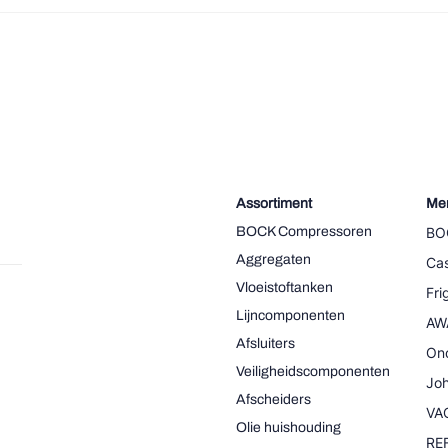
Assortiment
Me
BOCK Compressoren
BO
Aggregaten
Cas
Vloeistoftanken
Fr
Lijncomponenten
AW
Afsluiters
On
Veiligheidscomponenten
Joh
Afscheiders
VA
Olie huishouding
RE