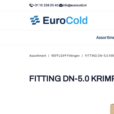
+31 10 238 05 40
info@eurocold.nl
Assortim
BOC
Caste
Assortiment
/
REFFLEX® Fittingen
/
FITTING DN-5.0 KRI
Frig
AWA
FITTING DN-5.0 KRIMP
Onda
VAC
REFF
John