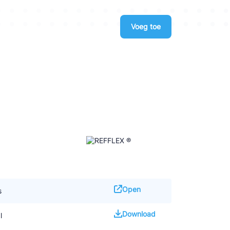
Voeg toe
Open
s
Download
l