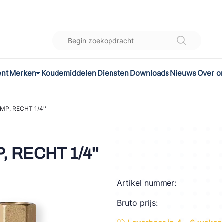
ent
Merken
Koudemiddelen
Diensten
Downloads
Nieuws
Over o
K
l
MP, RECHT 1/4''
omec
, RECHT 1/4''
Artikel nummer:
ON
Bruto prijs:
LEX®
son Controls