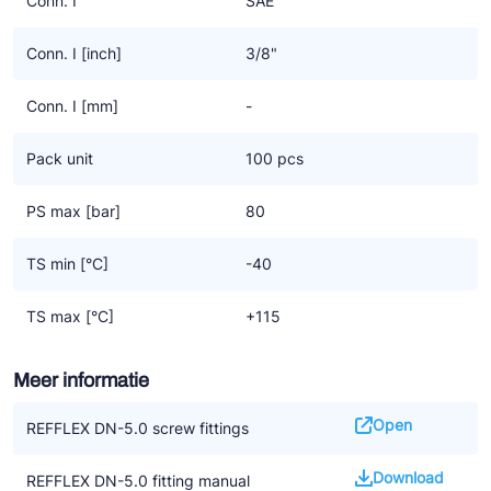
Conn. I
SAE
Conn. I [inch]
3/8"
Conn. I [mm]
-
Pack unit
100 pcs
PS max [bar]
80
TS min [°C]
-40
TS max [°C]
+115
Meer informatie
Open
REFFLEX DN-5.0 screw fittings
Download
REFFLEX DN-5.0 fitting manual