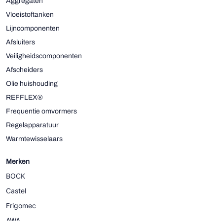
Aggregaten
Vloeistoftanken
Lijncomponenten
Afsluiters
Veiligheidscomponenten
Afscheiders
Olie huishouding
REFFLEX®
Frequentie omvormers
Regelapparatuur
Warmtewisselaars
Merken
BOCK
Castel
Frigomec
AWA