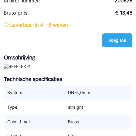
Artikel nummer:
200678
Ziehl-Abegg
Bruto prijs:
€ 13,48
ESK Schultze
Leverbaar in 4 - 6 weken
TEKLAB
Voeg toe
Omschrijving
Technische specificaties
System
DN-5,0mm
Type
straight
Conn. I mat.
Brass