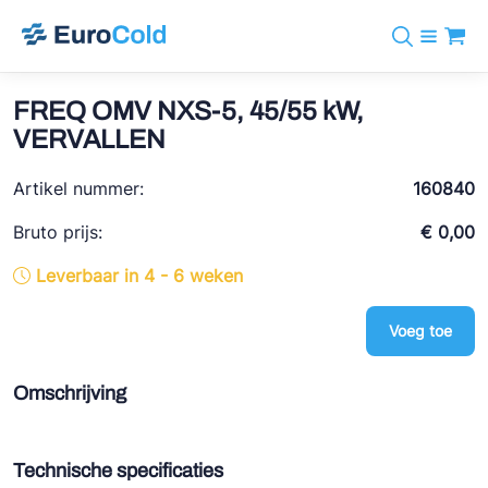
Assortiment
+31 10 238 05 40
Merken
FREQ OMV NXS-5, 45/55 kW,
info@eurocold.nl
Koudemiddelen
BOCK
VERVALLEN
Diensten
Downloads
EN
Castel
Nieuws
Artikel nummer:
160840
Over ons
Frigomec
Contact
Bruto prijs:
€ 0,00
Log in
AWA
Leverbaar in 4 - 6 weken
Onda
Voeg toe
VACON
REFFLEX®
Omschrijving
Johnson Controls
Doucette Industries
Technische specificaties