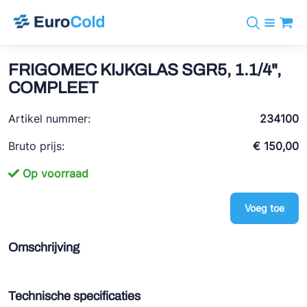
Assortiment
+31 10 238 05 40
Merken
FRIGOMEC KIJKGLAS SGR5, 1.1/4",
info@eurocold.nl
Koudemiddelen
BOCK
COMPLEET
Diensten
Downloads
EN
Castel
Nieuws
Artikel nummer:
234100
Over ons
Frigomec
Contact
Bruto prijs:
€ 150,00
Log in
AWA
Op voorraad
Onda
Voeg toe
VACON
REFFLEX®
Omschrijving
Johnson Controls
Doucette Industries
Technische specificaties