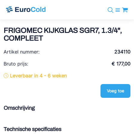
Assortiment
+31 10 238 05 40
Merken
FRIGOMEC KIJKGLAS SGR7, 1.3/4",
info@eurocold.nl
Koudemiddelen
BOCK
COMPLEET
Diensten
Downloads
EN
Castel
Nieuws
Artikel nummer:
234110
Over ons
Frigomec
Contact
Bruto prijs:
€ 177,00
Log in
AWA
Leverbaar in 4 - 6 weken
Onda
Voeg toe
VACON
REFFLEX®
Omschrijving
Johnson Controls
Doucette Industries
Technische specificaties