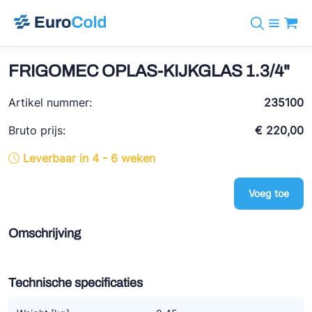
Assortiment
+31 10 238 05 40
Merken
FRIGOMEC OPLAS-KIJKGLAS 1.3/4"
info@eurocold.nl
Koudemiddelen
BOCK
Diensten
Artikel nummer:
Downloads
EN
235100
Castel
Nieuws
Over ons
Bruto prijs:
€ 220,00
Frigomec
Contact
Leverbaar in 4 - 6 weken
Log in
AWA
Onda
Voeg toe
VACON
Omschrijving
REFFLEX®
Johnson Controls
Technische specificaties
Doucette Industries