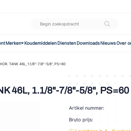
ent
Merken
Koudemiddelen
Diensten
Downloads
Nieuws
Over o
K
l
OR. TANK 46L, 1.1/8"-7/8"-5/8", PS=60
omec
46L, 1.1/8"-7/8"-5/8", PS=60
Artikel nummer:
ON
Bruto prijs:
LEX®
son Controls