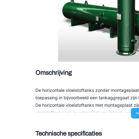
Douce
Zieh
ESK 
TEK
Omschrijving
De horizontale vloeistoftanks zonder montageplaat 
toepassing in bijvoorbeeld een tankaggregaat zijn
De horizontale vloeistoftanks met montageplaat zijn
vloeistoftanks zijn leverbaar tot een inhoud van 2.00
Afhankelijk van de grootte zijn alle tanks voorzien 
Technische specificaties
veerveiligheden, één of meer kijkglazen, in- en uitla