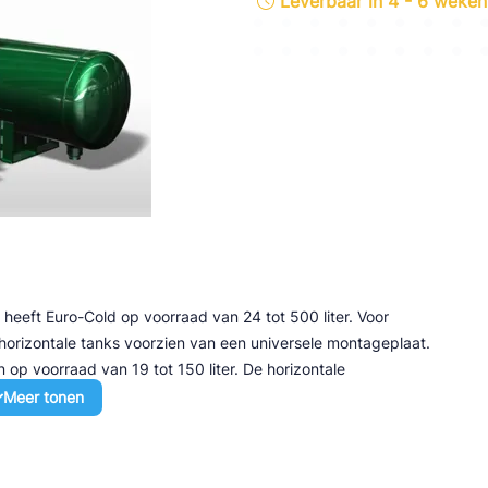
Leverbaar in 4 - 6 weken
tte Industries
l-Abegg
Schultze
LAB
heeft Euro-Cold op voorraad van 24 tot 500 liter. Voor
 horizontale tanks voorzien van een universele montageplaat.
 op voorraad van 19 tot 150 liter. De horizontale
0 liter.
Meer tonen
van 1/2″ NPT aansluiting t.b.v. een wisselafsluiter en
at met aansluitingen voor rotalock afsluiters, flensafsluiters of