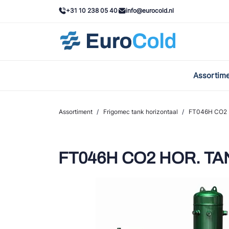
+31 10 238 05 40
info@eurocold.nl
Assortim
BOC
Caste
Assortiment
/
Frigomec tank horizontaal
/
FT046H CO2 H
Frig
AWA
FT046H CO2 HOR. TANK 
Onda
VAC
REFF
John