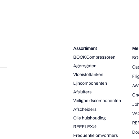
Assortiment
Me
BOCK Compressoren
BO
Aggregaten
Cas
Vloeistoftanken
Fr
Lijncomponenten
AW
Afsluiters
On
Veiligheidscomponenten
Joh
Afscheiders
VA
Olie huishouding
RE
REFFLEX®
Dou
Frequentie omvormers