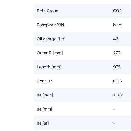
direct lassen/solderen.
Refr. Group
CO2
De standaard vloeistoftanks zijn geschikt voor 
R449A, etc. Vloeistoftanks met toevoeging “-E” zi
Baseplate Y/N
Nee
onder het niveau van de tankbodem te laten komen
Oil charge [Ltr]
46
Diverse afwijkende uitvoeringen op aanvraag, zoal
Outer D [mm]
273
Length [mm]
925
Conn. IN
ODS
IN [inch]
1.1/8"
IN [mm]
-
IN [st]
-