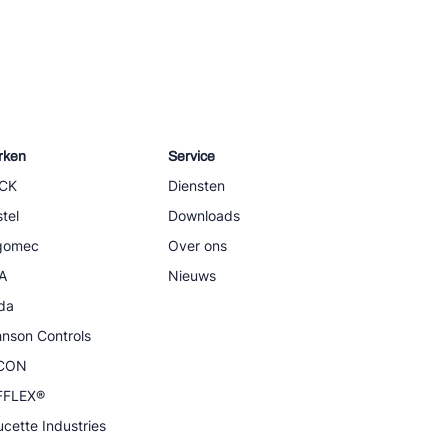
rken
Service
CK
Diensten
tel
Downloads
igomec
Over ons
A
Nieuws
da
nson Controls
CON
FFLEX®
cette Industries