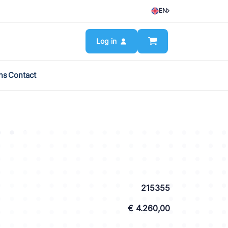
EN
Log in
ns
Contact
215355
€ 4.260,00