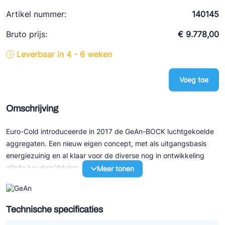
Ziehl-Abegg
Artikel nummer:
140145
ESK Schultze
Bruto prijs:
€ 9.778,00
TEKLAB
Leverbaar in 4 - 6 weken
Voeg toe
Omschrijving
Euro-Cold introduceerde in 2017 de GeAn-BOCK luchtgekoelde
aggregaten. Een nieuw eigen concept, met als uitgangsbasis
energiezuinig en al klaar voor de diverse nog in ontwikkeling
zijnde koudemiddelen.
Meer tonen
GeAn-BOCK aggregaten zijn voorzien van energiezuinige Ziehl-
Abegg EC condensorventilatoren in Voll-Düse uitvoering. Dat wil
Technische specificaties
zeggen dat, in tegenstelling tot vrijwel alle andere luchtgekoelde