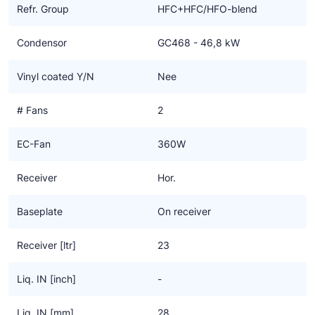
aggregaten, het ventilatorblad niet gedeeltelijk in de
Refr. Group
HFC+HFC/HFO-blend
condensoromkasting c.q. buiten de kraag van de omkasting
valt. De ruime afstand tussen ventilatorblad en condensorblok
Condensor
GC468 - 46,8 kW
garanderen een optimale verdeling van de luchtstroom over het
blok. Aan lucht-uittredezijde is de ventilator nog voorzien van
Vinyl coated Y/N
Nee
lucht-geleide schoepen, waardoor ook een geluidsarme
uitvoering wordt verkregen.
# Fans
2
De door ons toegepaste drukopnemer is standaard voorzien van
EC-Fan
360W
een manometer. Deze drukopnemer kan direct op de ventilator
worden aangesloten en middels fanspeed control wordt de
Receiver
Hor.
condensordruk dan traploos en ook geruisloos geregeld. Dus
geen hinderlijke zoemgeluiden zoals bij andere regelingen vaak
Baseplate
On receiver
wel het geval is.
De maximaal toelaatbare druk (PS) van condensor, tank en
Receiver [ltr]
23
eventueel gewenste olieafscheider is standaard 42 bar.
Liq. IN [inch]
-
Diverse functies van de EC ventilatoren kunnen op eenvoudige
wijze geprogrammeerd, en zodoende voor wat betreft
Liq. IN [mm]
28