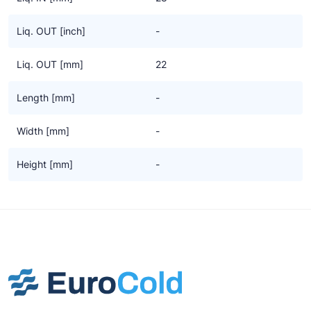
regelkarakteristiek geoptimaliseerd worden voor het
koudemiddel dat gebruikt wordt. Dit modulaire aggregaten
Liq. OUT [inch]
-
concept biedt een brede scala aan mogelijkheden en kan dus
voldoen aan een ieders individuele wensen. Compressor en
Liq. OUT [mm]
22
condensorblok worden separaat geselecteerd, het is niet vast
omlijnd zoals bij standaard aggregaten.
Length [mm]
-
Width [mm]
-
Height [mm]
-