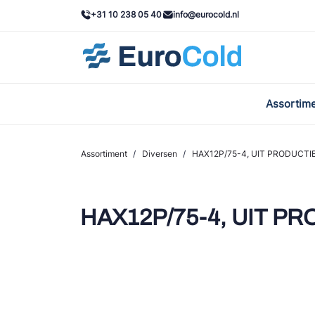
+31 10 238 05 40
info@eurocold.nl
Assortim
BOC
Caste
Assortiment
/
Diversen
/
HAX12P/75-4, UIT PRODUCTI
Frig
AWA
HAX12P/75-4, UIT P
Onda
VAC
REFF
John