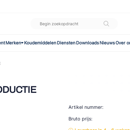
ent
Merken
Koudemiddelen
Diensten
Downloads
Nieuws
Over o
K
l
E
omec
RODUCTIE
Artikel nummer:
ON
Bruto prijs:
LEX®
son Controls