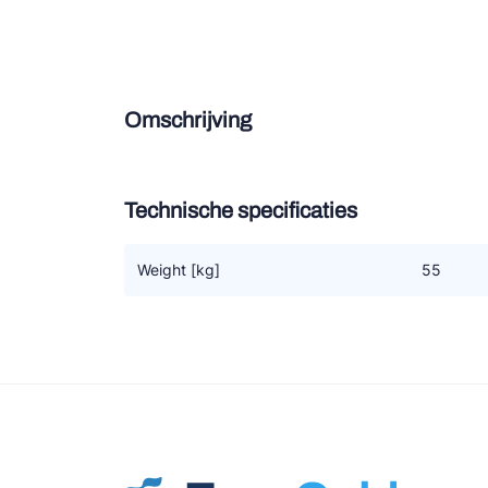
Douce
Zieh
Omschrijving
ESK 
TEK
Technische specificaties
Weight [kg]
55