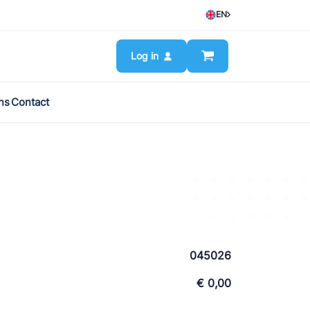
EN
Log in
ns
Contact
045026
€ 0,00