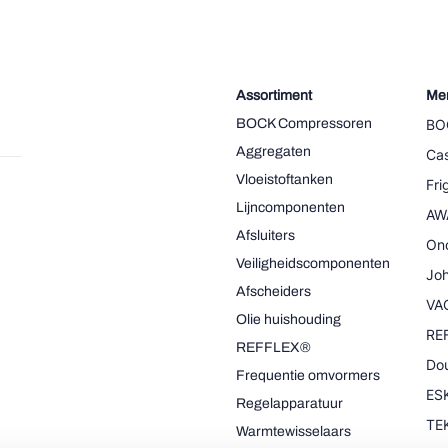
Assortiment
Me
BOCK Compressoren
BO
Aggregaten
Cas
Vloeistoftanken
Fr
Lijncomponenten
AW
Afsluiters
On
Veiligheidscomponenten
Joh
Afscheiders
VA
Olie huishouding
RE
REFFLEX®
Dou
Frequentie omvormers
ESK
Regelapparatuur
TE
Warmtewisselaars