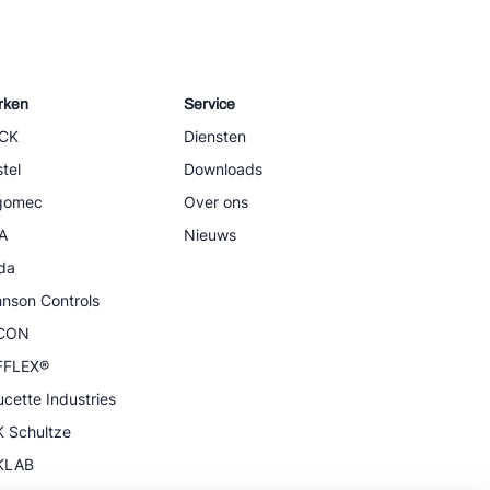
rken
Service
CK
Diensten
tel
Downloads
igomec
Over ons
A
Nieuws
da
nson Controls
CON
FFLEX®
cette Industries
 Schultze
KLAB