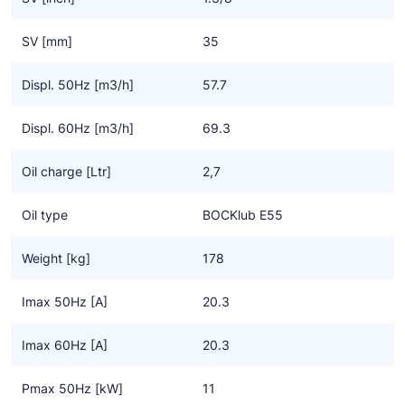
motor
- Een oliepomp, derhalve zeer geschikt voor toerenregeling met
SV [mm]
35
een frequentie omvormer
Displ. 50Hz [m3/h]
57.7
Geschikt voor zowel HFO (A2L) - als chloorvrije HFC
koudemiddelen (A1)
Displ. 60Hz [m3/h]
69.3
Oil charge [Ltr]
2,7
Oil type
BOCKlub E55
Weight [kg]
178
Imax 50Hz [A]
20.3
Imax 60Hz [A]
20.3
Pmax 50Hz [kW]
11