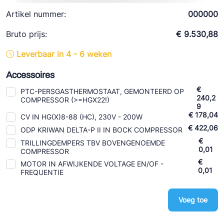
Ziehl-Abegg
Artikel nummer:
000000
ESK Schultze
Bruto prijs:
€ 9.530,88
TEKLAB
Leverbaar in 4 - 6 weken
Accessoires
€
PTC-PERSGASTHERMOSTAAT, GEMONTEERD OP
240,2
COMPRESSOR (>=HGX22!)
9
€ 178,04
CV IN HG(X)8-88 (HC), 230V - 200W
€ 422,06
ODP KRIWAN DELTA-P II IN BOCK COMPRESSOR
€
TRILLINGDEMPERS TBV BOVENGENOEMDE
0,01
COMPRESSOR
€
MOTOR IN AFWIJKENDE VOLTAGE EN/OF -
0,01
FREQUENTIE
Voeg toe