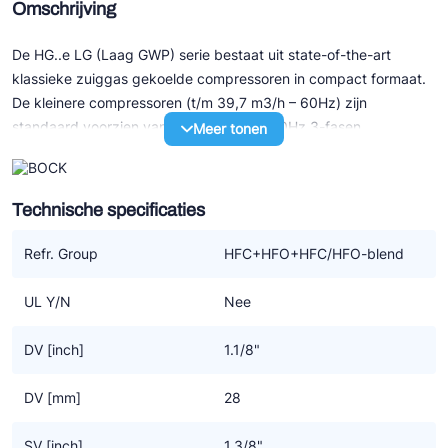
Omschrijving
De HG..e LG (Laag GWP) serie bestaat uit state-of-the-art
klassieke zuiggas gekoelde compressoren in compact formaat.
De kleinere compressoren (t/m 39,7 m3/h – 60Hz) zijn
standaard voorzien van een 230/400V 50Hz 3-fasen
Meer tonen
elektromotor. De grotere modellen (v.a. 41,3 m3/h – 50Hz)
hebben allen een 3x400V 50Hz part winding motor.
Technische specificaties
Speciale eigenschappen:
- Speciale afdichtingen voor gebruik van zowel HFO – als HFC
Refr. Group
HFC+HFO+HFC/HFO-blend
koudemiddelen
- Elektronische motorbeveiliging voor aansluiting in externe
UL Y/N
Nee
schakelkast
- Bij verdampingstemperaturen hoger dan 15°C moet esterolie
DV [inch]
1.1/8"
BOCKlub E85 worden gebruikt
- Uitstekend loopcomfort
DV [mm]
28
- Efficiency en betrouwbaarheid van het hoogste niveau
- Onderhoudsvriendelijk door o.a. gemakkelijk te verwisselen
SV [inch]
1.3/8"