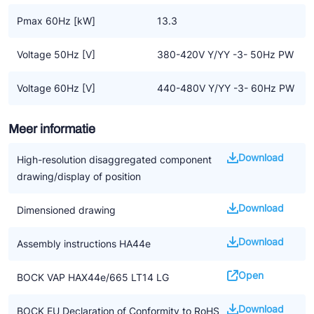
Pmax 60Hz [kW]
13.3
Voltage 50Hz [V]
380-420V Y/YY -3- 50Hz PW
Voltage 60Hz [V]
440-480V Y/YY -3- 60Hz PW
Meer informatie
Download
High-resolution disaggregated component
drawing/display of position
Download
Dimensioned drawing
Download
Assembly instructions HA44e
Open
BOCK VAP HAX44e/665 LT14 LG
Download
BOCK EU Declaration of Conformity to RoHS