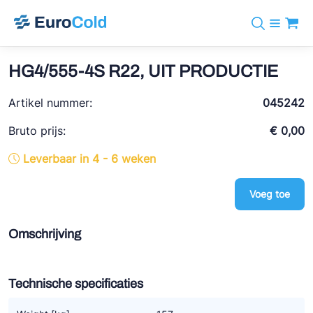
Assortiment
+31 10 238 05 40
Merken
HG4/555-4S R22, UIT PRODUCTIE
info@eurocold.nl
Koudemiddelen
BOCK
Diensten
Artikel nummer:
Downloads
EN
045242
Castel
Nieuws
Over ons
Bruto prijs:
€ 0,00
Frigomec
Contact
Leverbaar in 4 - 6 weken
Log in
AWA
Onda
Voeg toe
VACON
Omschrijving
REFFLEX®
Johnson Controls
Technische specificaties
Doucette Industries