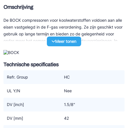
Omschrijving
De BOCK compressoren voor koolwaterstoffen voldoen aan alle
eisen vastgelegd in de F-gas verordening. Ze zijn geschikt voor
gebruik op lange termijn en bieden zo de gelegenheid voor
onder meer het nemen van extra veiligheidsvoorzieningen. In
Meer tonen
verband met de brandbaarheid van koolwaterstoffen moeten er
maatregelen worden getroffen voor compressor en systeem.
Speciaal voor het gebruik van koolwaterstoffen als koudemiddel
Technische specificaties
(R290/R1270) levert BOCK een alternatieve machine op basis
van de huidige generatie semi hermetische compressoren.
Refr. Group
HC
Specificaties
UL Y/N
Nee
• Duurzame aandrijving
• Thermische beveiliging (aanbevolen)
DV [inch]
1.5/8"
• Carterverwarming (noodzakelijk)
• Speciale olie
DV [mm]
42
• Elektronische motor beveiliging INT69 G