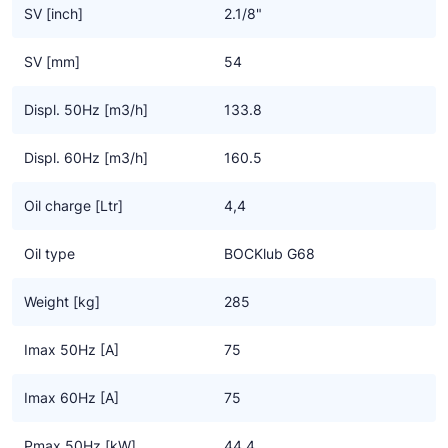
• Geoptimaliseerd naar alle vereisten voor koolwaterstoffen
SV [inch]
2.1/8"
We benadrukken dat deze compressoren, speciaal voor gebruik
SV [mm]
54
met koolwaterstoffen, uitsluitend door getrainde -,
gespecialiseerde koeltechnici geïnstalleerd mogen worden. En
Displ. 50Hz [m3/h]
133.8
de installatie handleiding bevat een aantal specifieke instructies
die zorgvuldig moeten worden opgevolgd.
Displ. 60Hz [m3/h]
160.5
Oil charge [Ltr]
4,4
Oil type
BOCKlub G68
Weight [kg]
285
Imax 50Hz [A]
75
Imax 60Hz [A]
75
Pmax 50Hz [kW]
44.4