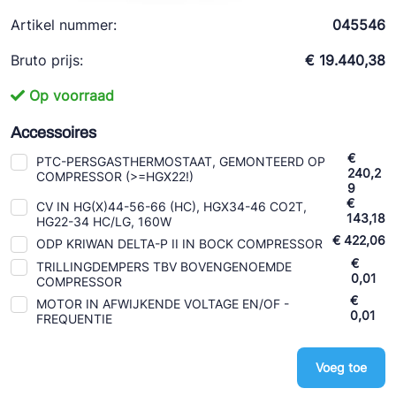
Ziehl-Abegg
Artikel nummer:
045546
ESK Schultze
Bruto prijs:
€ 19.440,38
TEKLAB
Op voorraad
Accessoires
€
PTC-PERSGASTHERMOSTAAT, GEMONTEERD OP
240,2
COMPRESSOR (>=HGX22!)
9
€
CV IN HG(X)44-56-66 (HC), HGX34-46 CO2T,
143,18
HG22-34 HC/LG, 160W
€ 422,06
ODP KRIWAN DELTA-P II IN BOCK COMPRESSOR
€
TRILLINGDEMPERS TBV BOVENGENOEMDE
0,01
COMPRESSOR
€
MOTOR IN AFWIJKENDE VOLTAGE EN/OF -
0,01
FREQUENTIE
Voeg toe