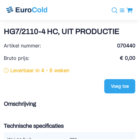
Assortiment
+31 10 238 05 40
Merken
HG7/2110-4 HC, UIT PRODUCTIE
info@eurocold.nl
Koudemiddelen
BOCK
Diensten
Artikel nummer:
Downloads
EN
070440
Castel
Nieuws
Over ons
Bruto prijs:
€ 0,00
Frigomec
Contact
Leverbaar in 4 - 6 weken
Log in
AWA
Onda
Voeg toe
VACON
Omschrijving
REFFLEX®
Johnson Controls
Technische specificaties
Doucette Industries