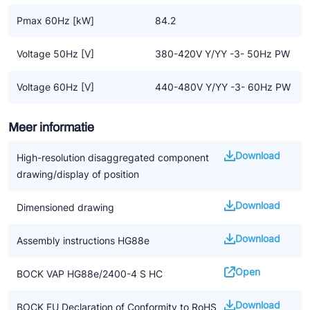
Pmax 60Hz [kW]
84.2
Voltage 50Hz [V]
380-420V Y/YY -3- 50Hz PW
Voltage 60Hz [V]
440-480V Y/YY -3- 60Hz PW
Meer informatie
Download
High-resolution disaggregated component
drawing/display of position
Download
Dimensioned drawing
Download
Assembly instructions HG88e
Open
BOCK VAP HG88e/2400-4 S HC
Download
BOCK EU Declaration of Conformity to RoHS