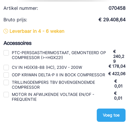
Ziehl-Abegg
Artikel nummer:
070458
ESK Schultze
Bruto prijs:
€ 29.408,64
TEKLAB
Leverbaar in 4 - 6 weken
Accessoires
€
PTC-PERSGASTHERMOSTAAT, GEMONTEERD OP
240,2
COMPRESSOR (>=HGX22!)
9
€ 178,04
CV IN HG(X)8-88 (HC), 230V - 200W
€ 422,06
ODP KRIWAN DELTA-P II IN BOCK COMPRESSOR
€
TRILLINGDEMPERS TBV BOVENGENOEMDE
0,01
COMPRESSOR
€
MOTOR IN AFWIJKENDE VOLTAGE EN/OF -
0,01
FREQUENTIE
Voeg toe