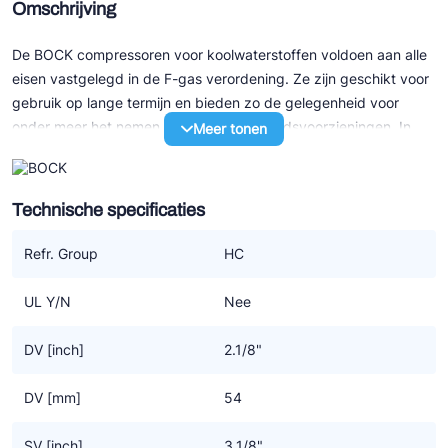
Omschrijving
De BOCK compressoren voor koolwaterstoffen voldoen aan alle
eisen vastgelegd in de F-gas verordening. Ze zijn geschikt voor
gebruik op lange termijn en bieden zo de gelegenheid voor
onder meer het nemen van extra veiligheidsvoorzieningen. In
Meer tonen
verband met de brandbaarheid van koolwaterstoffen moeten er
maatregelen worden getroffen voor compressor en systeem.
Speciaal voor het gebruik van koolwaterstoffen als koudemiddel
Technische specificaties
(R290/R1270) levert BOCK een alternatieve machine op basis
van de huidige generatie semi hermetische compressoren.
Refr. Group
HC
Specificaties
UL Y/N
Nee
• Duurzame aandrijving
• Thermische beveiliging (aanbevolen)
DV [inch]
2.1/8"
• Carterverwarming (noodzakelijk)
• Speciale olie
DV [mm]
54
• Elektronische motor beveiliging INT69 G
• Geoptimaliseerd naar alle vereisten voor koolwaterstoffen
SV [inch]
3.1/8"