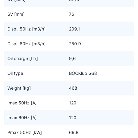
We benadrukken dat deze compressoren, speciaal voor gebruik
SV [mm]
76
met koolwaterstoffen, uitsluitend door getrainde -,
gespecialiseerde koeltechnici geïnstalleerd mogen worden. En
Displ. 50Hz [m3/h]
209.1
de installatie handleiding bevat een aantal specifieke instructies
die zorgvuldig moeten worden opgevolgd.
Displ. 60Hz [m3/h]
250.9
Oil charge [Ltr]
9,6
Oil type
BOCKlub G68
Weight [kg]
468
Imax 50Hz [A]
120
Imax 60Hz [A]
120
Pmax 50Hz [kW]
69.8