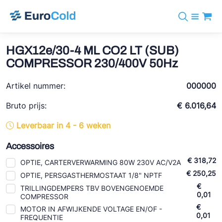
Assortiment
+31 10 238 05 40
Merken
HGX12e/30-4 ML CO2 LT (SUB)
info@eurocold.nl
Koudemiddelen
BOCK
COMPRESSOR 230/400V 50Hz
Diensten
Downloads
EN
Castel
Nieuws
Artikel nummer:
000000
Over ons
Frigomec
Contact
Bruto prijs:
€ 6.016,64
Log in
AWA
Leverbaar in 4 - 6 weken
Onda
Accessoires
VACON
€ 318,72
OPTIE, CARTERVERWARMING 80W 230V AC/V2A
REFFLEX®
€ 250,25
OPTIE, PERSGASTHERMOSTAAT 1/8" NPTF
€
TRILLINGDEMPERS TBV BOVENGENOEMDE
Johnson Controls
0,01
COMPRESSOR
€
MOTOR IN AFWIJKENDE VOLTAGE EN/OF -
Doucette Industries
0,01
FREQUENTIE