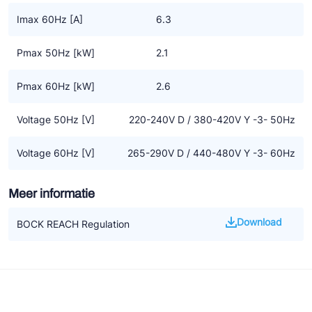
• We benadrukken dat alle beschikbare informatie gebaseerd is
Imax 60Hz [A]
6.3
op de op dat moment geldende kennisniveau. Het kan zijn dat
dit op termijn gewijzigd wordt door nieuwe ontwikkelingen.
Pmax 50Hz [kW]
2.1
Pmax 60Hz [kW]
2.6
Voltage 50Hz [V]
220-240V D / 380-420V Y -3- 50Hz
Voltage 60Hz [V]
265-290V D / 440-480V Y -3- 60Hz
Meer informatie
Download
BOCK REACH Regulation