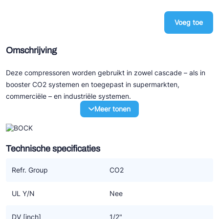
Ziehl-Abegg
Voeg toe
ESK Schultze
TEKLAB
Omschrijving
Deze compressoren worden gebruikt in zowel cascade – als in
booster CO2 systemen en toegepast in supermarkten,
commerciële – en industriële systemen.
Meer tonen
HG CO2 LT
• Zuiggas gekoelde semi hermetische zuigercompressoren
• Subkritisch CO2 bedrijfscondities (diepvries)
Technische specificaties
• Werkdruk tot 64bar (tc = 25 °C)
• Twee motor varianten (ML and S) breed frequentie bereik en
Refr. Group
CO2
hogere condensatie temperatuur
• Bestemd voor CO2 subkritisch systeem met:
UL Y/N
Nee
stilstaande druk LD 100bar / HD 100bar
• “High efficiency” in diepvries toepassing (to < 0 °C)
DV [inch]
1/2"