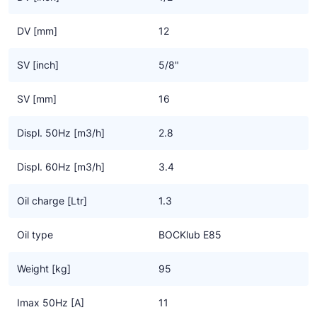
Specificaties
DV [mm]
12
• Hoogste efficiency tegen de laagste bedrijfskosten
• Duurzame compressor design
SV [inch]
5/8"
• Groot bereik van gebruikslimieten en frequentie voor zoveel
mogelijk toepassingen
SV [mm]
16
• Betrouwbaar en een veilige smering door gebruik van een
oliepomp
Displ. 50Hz [m3/h]
2.8
• Goede karakteristieken met lage vibraties, - pulsaties en
geluidsarm
Displ. 60Hz [m3/h]
3.4
• Overdrukventielen aan zowel de zuig – als aan de drukzijde
Oil charge [Ltr]
1.3
Belangrijke informatie
• CO2 applicaties vragen om een nieuw soort systeem en
Oil type
BOCKlub E85
controle
• Het is nog geen algemene oplossing voor het vervangen van
Weight [kg]
95
F-gassen
• De aanwijzingen in de handleiding voor het installeren van CO2
Imax 50Hz [A]
11
compressoren moeten worden opgevolgd