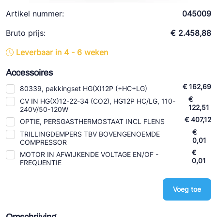
Ziehl-Abegg
Artikel nummer:
045009
ESK Schultze
Bruto prijs:
€ 2.458,88
TEKLAB
Leverbaar in 4 - 6 weken
Accessoires
€ 162,69
80339, pakkingset HG(X)12P (+HC+LG)
€
CV IN HG(X)12-22-34 (CO2), HG12P HC/LG, 110-
122,51
240V/50-120W
€ 407,12
OPTIE, PERSGASTHERMOSTAAT INCL FLENS
€
TRILLINGDEMPERS TBV BOVENGENOEMDE
0,01
COMPRESSOR
€
MOTOR IN AFWIJKENDE VOLTAGE EN/OF -
0,01
FREQUENTIE
Voeg toe