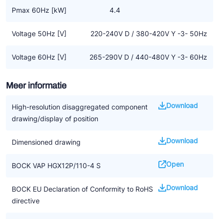
Pmax 60Hz [kW]
4.4
Voltage 50Hz [V]
220-240V D / 380-420V Y -3- 50Hz
Voltage 60Hz [V]
265-290V D / 440-480V Y -3- 60Hz
Meer informatie
Download
High-resolution disaggregated component
drawing/display of position
Download
Dimensioned drawing
Open
BOCK VAP HGX12P/110-4 S
Download
BOCK EU Declaration of Conformity to RoHS
directive