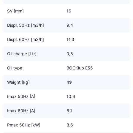
koudemiddelen.
SV [mm]
16
Displ. 50Hz [m3/h]
9.4
Displ. 60Hz [m3/h]
11.3
Oil charge [Ltr]
0,8
Oil type
BOCKlub E55
Weight [kg]
49
Imax 50Hz [A]
10.6
Imax 60Hz [A]
6.1
Pmax 50Hz [kW]
3.6