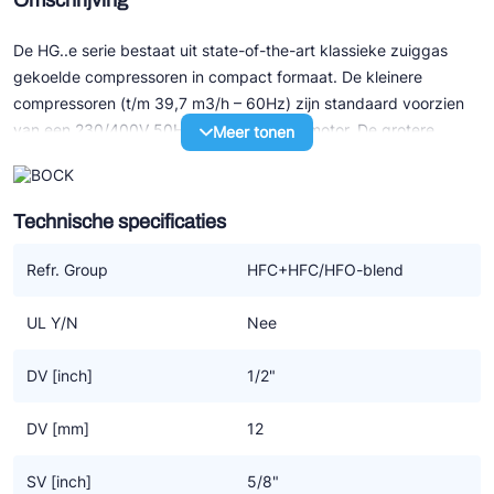
Omschrijving
De HG..e serie bestaat uit state-of-the-art klassieke zuiggas
gekoelde compressoren in compact formaat. De kleinere
compressoren (t/m 39,7 m3/h – 60Hz) zijn standaard voorzien
van een 230/400V 50Hz 3-fasen elektromotor. De grotere
Meer tonen
modellen (v.a. 41,3 m3/h – 50Hz) hebben allen een 3x400V
50Hz part winding motor.
Technische specificaties
Speciale eigenschappen:
- Uitstekend loopcomfort
Refr. Group
HFC+HFC/HFO-blend
- Efficiency en betrouwbaarheid van het hoogste niveau
- Onderhoudsvriendelijk door o.a. gemakkelijk te verwisselen
UL Y/N
Nee
motor
- Een oliepomp, derhalve zeer geschikt voor toerenregeling met
DV [inch]
1/2"
een frequentie omvormer
- Sterk verbeterd door optimalisatie van motor-efficiency,
DV [mm]
12
gasstroom en kleppensysteem
Geschikt voor conventionele – of chloorvrije HFC
SV [inch]
5/8"