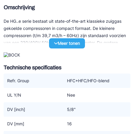
Omschrijving
De HG..e serie bestaat uit state-of-the-art klassieke zuiggas
gekoelde compressoren in compact formaat. De kleinere
compressoren (t/m 39,7 m3/h – 60Hz) zijn standaard voorzien
van een 230/400V 50Hz 3-fasen elektromotor. De grotere
Meer tonen
modellen (v.a. 41,3 m3/h – 50Hz) hebben allen een 3x400V
50Hz part winding motor.
Technische specificaties
Speciale eigenschappen:
- Uitstekend loopcomfort
Refr. Group
HFC+HFC/HFO-blend
- Efficiency en betrouwbaarheid van het hoogste niveau
- Onderhoudsvriendelijk door o.a. gemakkelijk te verwisselen
UL Y/N
Nee
motor
- Een oliepomp, derhalve zeer geschikt voor toerenregeling met
DV [inch]
5/8"
een frequentie omvormer
- Sterk verbeterd door optimalisatie van motor-efficiency,
DV [mm]
16
gasstroom en kleppensysteem