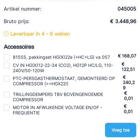
Ziehl-Abegg
Artikel nummer:
045005
ESK Schultze
Bruto prijs:
€ 3.448,96
TEKLAB
Leverbaar in 4 - 6 weken
Accessoires
€ 168,07
81555, pakkingset HG(X)22e (+HC+LG) va 057
€
CV IN HG(X)12-22-34 (CO2), HG12P HC/LG, 110-
122,51
240V/50-120W
€
PTC-PERSGASTHERMOSTAAT, GEMONTEERD OP
240,2
COMPRESSOR (>=HGX22!)
9
€
TRILLINGDEMPERS TBV BOVENGENOEMDE
0,01
COMPRESSOR
€
MOTOR IN AFWIJKENDE VOLTAGE EN/OF -
0,01
FREQUENTIE
Voeg toe