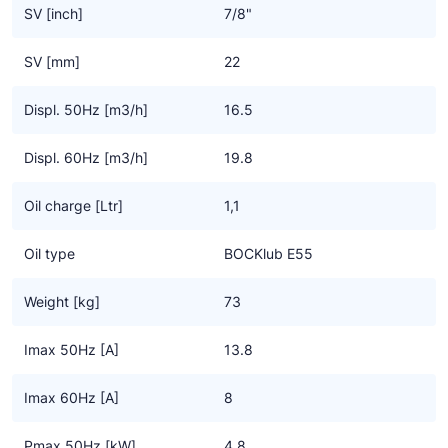
Geschikt voor conventionele – of chloorvrije HFC
SV [inch]
7/8"
koudemiddelen.
SV [mm]
22
Displ. 50Hz [m3/h]
16.5
Displ. 60Hz [m3/h]
19.8
Oil charge [Ltr]
1,1
Oil type
BOCKlub E55
Weight [kg]
73
Imax 50Hz [A]
13.8
Imax 60Hz [A]
8
Pmax 50Hz [kW]
4.8