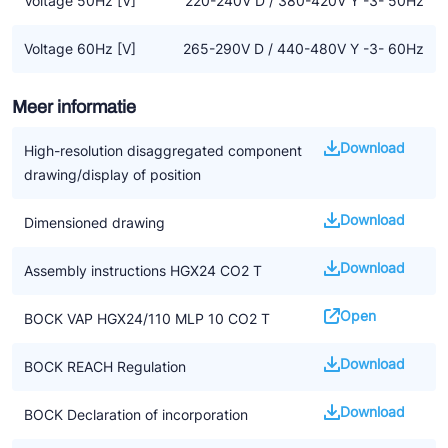
Voltage 50Hz [V]
220-240V D / 380-420V Y -3- 50Hz
F-gassen
• De aanwijzingen in de handleiding voor het installeren van CO2
Voltage 60Hz [V]
265-290V D / 440-480V Y -3- 60Hz
compressoren moeten worden opgevolgd
• We benadrukken dat alle beschikbare informatie gebaseerd is
Meer informatie
op de op dat moment geldende kennisniveau. Het kan zijn dat
dit op termijn gewijzigd wordt door nieuwe ontwikkelingen
Download
High-resolution disaggregated component
drawing/display of position
Download
Dimensioned drawing
Download
Assembly instructions HGX24 CO2 T
Open
BOCK VAP HGX24/110 MLP 10 CO2 T
Download
BOCK REACH Regulation
Download
BOCK Declaration of incorporation