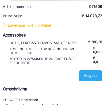
Ziehl-Abegg
Artikel nummer:
071509
ESK Schultze
Bruto prijs:
€ 14.078,72
TEKLAB
Leverbaar in 4 - 6 weken
Accessoires
€ 250,25
OPTIE, PERSGASTHERMOSTAAT 1/8" NPTF
€
TRILLINGDEMPERS TBV BOVENGENOEMDE
0,01
COMPRESSOR
€
MOTOR IN AFWIJKENDE VOLTAGE EN/OF -
0,01
FREQUENTIE
Voeg toe
Omschrijving
HG CO2 T transkritisch