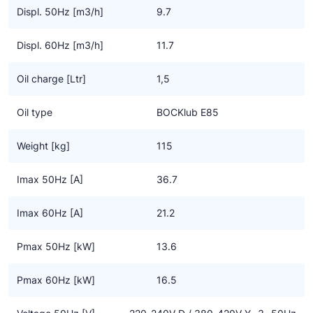
meer opbrengst
Displ. 50Hz [m3/h]
9.7
• Flexibele inzet via de netspanning of frequentie omvormer
Displ. 60Hz [m3/h]
11.7
Specifieke eigenschappen CO2 transkritisch technologie
• Hoge efficiency tegen de laagste bedrijfskosten
Oil charge [Ltr]
1,5
• Duurzame compressor design door gebruik van de hoogste
kwaliteit componenten
Oil type
BOCKlub E85
• Betrouwbaar en een veilige smering door gebruik van een
oliepomp
Weight [kg]
115
• Goede karakteristieken met lage vibraties, - pulsaties en
geluidsarm
Imax 50Hz [A]
36.7
• Groot bereik van gebruikslimieten en frequentie voor zoveel
mogelijk toepassingen
Imax 60Hz [A]
21.2
• Overdrukventielen aan zowel de zuig – als aan de drukzijde
Pmax 50Hz [kW]
13.6
Belangrijke informatie
• CO2 applicaties vragen om een nieuw soort systeem en
Pmax 60Hz [kW]
16.5
controle
• Het is nog geen algemene oplossing voor het vervangen van