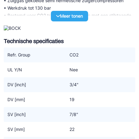
• Zuiggas gekoelde semi hermetische zuigercompressoren
• Werkdruk tot 130 bar
• Bestemd voor CO2 transkritisch systeem met een stilstaande
Meer tonen
druk LD 100 bar / HD 150 bar
• Hoogst mogelijke efficiency voor compressor en systeem
dankzij een specifiek CO2 design
Technische specificaties
HG P CO2 T transkritisch (LSPM)
Refr. Group
CO2
• Serie met LSPM motor technologie (LSPM=Line Start
Permanent Magnet) met verder dezelfde technische
UL Y/N
Nee
karakteristiek als de serie met standaard motor
• De hogere graad van efficiency door LSPM motor technologie
DV [inch]
3/4"
resulteert ook in lagere bedrijfskosten
• Werkt synchroon, zonder slip dus daarom op hogere
DV [mm]
19
snelheden dan de standaard motoren die dat niet hebben maar
tegelijkertijd even robuust zijn
SV [inch]
7/8"
• Een hogere massastroom van het koudemiddel voor meer
koel- of verwarmingscapaciteit
SV [mm]
22
• Geen krachtverlies in de rotor, wat resulteert in gemiddeld 6%