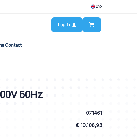
EN
Log in
ns
Contact
00V 50Hz
071461
€ 10.108,93