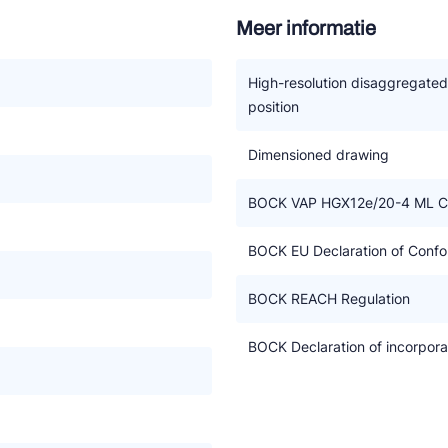
Meer informatie
ie bereik en hogere condensatie temperatuur
High-resolution disaggregate
position
°C)
Dimensioned drawing
en
BOCK VAP HGX12e/20-4 ML C
voor zoveel mogelijk toepassingen
BOCK EU Declaration of Confor
k van een oliepomp
aties en geluidsarm
BOCK REACH Regulation
e drukzijde
BOCK Declaration of incorpora
eem en controle
ervangen van F-gassen
talleren van CO2 compressoren moeten worden opgevolgd