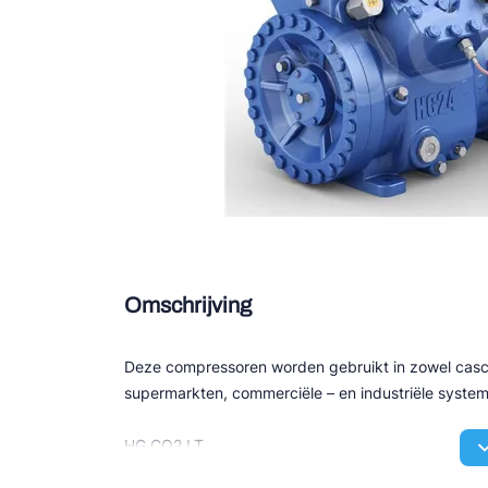
Douce
Zieh
ESK 
TEK
Omschrijving
Deze compressoren worden gebruikt in zowel casca
supermarkten, commerciële – en industriële syste
HG CO2 LT
• Zuiggas gekoelde semi hermetische zuigercomp