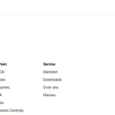
rken
Service
CK
Diensten
tel
Downloads
igomec
Over ons
A
Nieuws
da
nson Controls