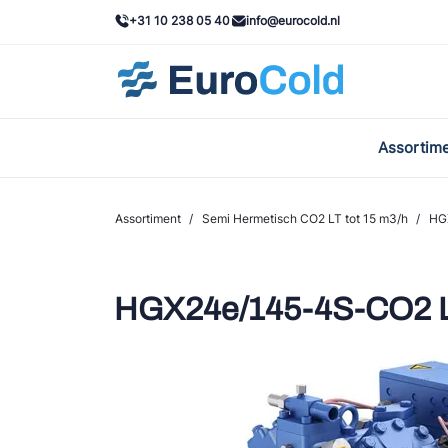
+31 10 238 05 40
info@eurocold.nl
Assortim
BOC
Caste
Assortiment
/
Semi Hermetisch CO2 LT tot 15 m3/h
/
HG
Frig
AWA
HGX24e/145-4S-CO2 
Onda
VAC
REFF
John