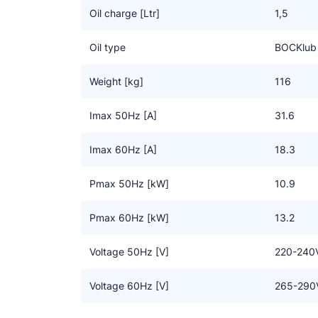
• We benadrukken dat alle beschikbare informatie
Oil charge [Ltr]
1,5
Het kan zijn dat dit op termijn gewijzigd wordt do
Oil type
BOCKlub
Weight [kg]
116
Imax 50Hz [A]
31.6
Imax 60Hz [A]
18.3
Pmax 50Hz [kW]
10.9
Pmax 60Hz [kW]
13.2
Voltage 50Hz [V]
220-240V
Voltage 60Hz [V]
265-290V