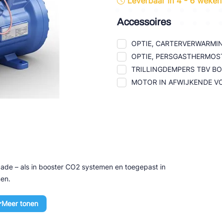
Leverbaar in 4 - 6 weken
tte Industries
Accessoires
l-Abegg
OPTIE, CARTERVERWARMIN
Schultze
OPTIE, PERSGASTHERMOST
TRILLINGDEMPERS TBV 
LAB
MOTOR IN AFWIJKENDE VO
de – als in booster CO2 systemen en toegepast in
men.
Meer tonen
ressoren