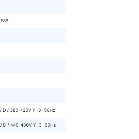
 gebaseerd is op de op dat moment geldende kennisniveau.
or nieuwe ontwikkelingen.
 E85
 D / 380-420V Y -3- 50Hz
 D / 440-480V Y -3- 60Hz