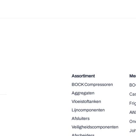
Assortiment
Me
BOCK Compressoren
BO
Aggregaten
Cas
Vloeistoftanken
Fr
Lijncomponenten
AW
Afsluiters
On
Veiligheidscomponenten
Joh
Afscheiders