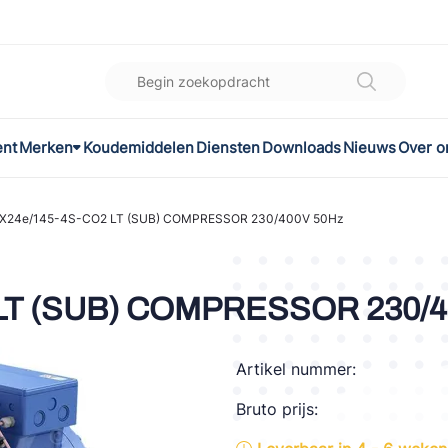
ent
Merken
Koudemiddelen
Diensten
Downloads
Nieuws
Over o
K
l
X24e/145-4S-CO2 LT (SUB) COMPRESSOR 230/400V 50Hz
omec
LT (SUB) COMPRESSOR 230/4
Artikel nummer:
ON
Bruto prijs:
LEX®
son Controls