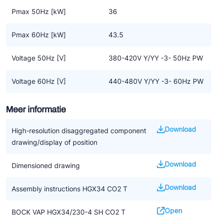
Pmax 50Hz [kW]
36
Belangrijke informatie
• CO2 applicaties vragen om een nieuw soort systeem en
Pmax 60Hz [kW]
43.5
controle
• Het is nog geen algemene oplossing voor het vervangen van
Voltage 50Hz [V]
380-420V Y/YY -3- 50Hz PW
F-gassen
• De aanwijzingen in de handleiding voor het installeren van CO2
Voltage 60Hz [V]
440-480V Y/YY -3- 60Hz PW
compressoren moeten worden opgevolgd
• We benadrukken dat alle beschikbare informatie gebaseerd is
Meer informatie
op de op dat moment geldende kennisniveau. Het kan zijn dat
dit op termijn gewijzigd wordt door nieuwe ontwikkelingen
Download
High-resolution disaggregated component
drawing/display of position
Download
Dimensioned drawing
Download
Assembly instructions HGX34 CO2 T
Open
BOCK VAP HGX34/230-4 SH CO2 T