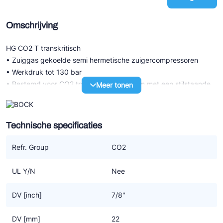
Omschrijving
HG CO2 T transkritisch
• Zuiggas gekoelde semi hermetische zuigercompressoren
• Werkdruk tot 130 bar
• Bestemd voor CO2 transkritisch systeem met een stilstaande
Meer tonen
druk LD 100 bar / HD 150 bar
• Hoogst mogelijke efficiency voor compressor en systeem
dankzij een specifiek CO2 design
Technische specificaties
HG P CO2 T transkritisch (LSPM)
Refr. Group
CO2
• Serie met LSPM motor technologie (LSPM=Line Start
Permanent Magnet) met verder dezelfde technische
UL Y/N
Nee
karakteristiek als de serie met standaard motor
• De hogere graad van efficiency door LSPM motor technologie
DV [inch]
7/8"
resulteert ook in lagere bedrijfskosten
• Werkt synchroon, zonder slip dus daarom op hogere
DV [mm]
22