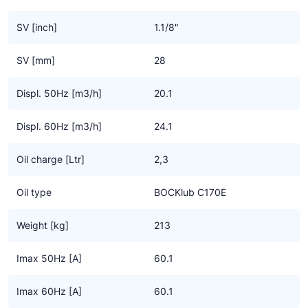
snelheden dan de standaard motoren die dat niet hebben maar
tegelijkertijd even robuust zijn
SV [inch]
1.1/8"
• Een hogere massastroom van het koudemiddel voor meer
koel- of verwarmingscapaciteit
SV [mm]
28
• Geen krachtverlies in de rotor, wat resulteert in gemiddeld 6%
meer opbrengst
Displ. 50Hz [m3/h]
20.1
• Flexibele inzet via de netspanning of frequentie omvormer
Displ. 60Hz [m3/h]
24.1
Specifieke eigenschappen CO2 transkritisch technologie
• Hoge efficiency tegen de laagste bedrijfskosten
Oil charge [Ltr]
2,3
• Duurzame compressor design door gebruik van de hoogste
kwaliteit componenten
Oil type
BOCKlub C170E
• Betrouwbaar en een veilige smering door gebruik van een
oliepomp
Weight [kg]
213
• Goede karakteristieken met lage vibraties, - pulsaties en
geluidsarm
Imax 50Hz [A]
60.1
• Groot bereik van gebruikslimieten en frequentie voor zoveel
mogelijk toepassingen
Imax 60Hz [A]
60.1
• Overdrukventielen aan zowel de zuig – als aan de drukzijde