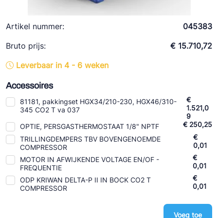
Ziehl-Abegg
ESK Schultze
Artikel nummer:
045383
TEKLAB
Bruto prijs:
€ 15.710,72
Leverbaar in 4 - 6 weken
Accessoires
€
81181, pakkingset HGX34/210-230, HGX46/310-
1.521,0
345 CO2 T va 037
9
€ 250,25
OPTIE, PERSGASTHERMOSTAAT 1/8" NPTF
€
TRILLINGDEMPERS TBV BOVENGENOEMDE
0,01
COMPRESSOR
€
MOTOR IN AFWIJKENDE VOLTAGE EN/OF -
0,01
FREQUENTIE
€
ODP KRIWAN DELTA-P II IN BOCK CO2 T
0,01
COMPRESSOR
Voeg toe