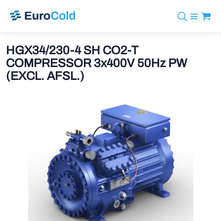
Assortiment
+31 10 238 05 40
Merken
HGX34/230-4 SH CO2-T
info@eurocold.nl
Koudemiddelen
BOCK
COMPRESSOR 3x400V 50Hz PW
Diensten
Downloads
EN
(EXCL. AFSL.)
Castel
Nieuws
Over ons
Frigomec
Contact
Log in
AWA
Onda
VACON
REFFLEX®
Johnson Controls
Doucette Industries