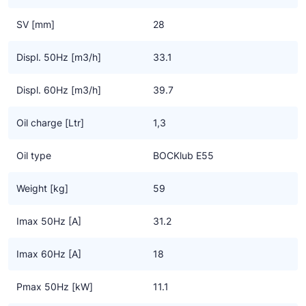
- Sterk verbeterd door optimalisatie van motor-efficiency,
gasstroom en kleppensysteem
SV [mm]
28
- Ook beschikbaar met metalen klemmenkast en gereduceerde
totale hoogte
Displ. 50Hz [m3/h]
33.1
Geschikt voor conventionele – of chloorvrije HFC koudemiddelen
Displ. 60Hz [m3/h]
39.7
Oil charge [Ltr]
1,3
Oil type
BOCKlub E55
Weight [kg]
59
Imax 50Hz [A]
31.2
Imax 60Hz [A]
18
Pmax 50Hz [kW]
11.1