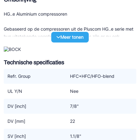
HG..e Aluminium compressoren
Gebaseerd op de compressoren uit de Pluscom HG..e serie met
hun uitstekende voordelen en specificaties zijn er nu ook
Meer tonen
lichtgewicht modellen beschikbaar. Deze zijn volledig uit
aluminium opgetrokken voor een nog efficiënter gebruik in de
wereld van transport.
Technische specificaties
Specificaties
Refr. Group
HFC+HFC/HFO-blend
- Circa 40% gewichtsbesparing ten opzichte van de standaard
compressoren
UL Y/N
Nee
- Uitstekend loopcomfort
- Efficiency en betrouwbaarheid van het hoogste niveau
DV [inch]
7/8"
- Onderhoudsvriendelijk door o.a. gemakkelijk te verwisselen
motor
DV [mm]
22
- Een oliepomp voor optimale smering
- Elektronische motor bescherming
SV [inch]
1.1/8"