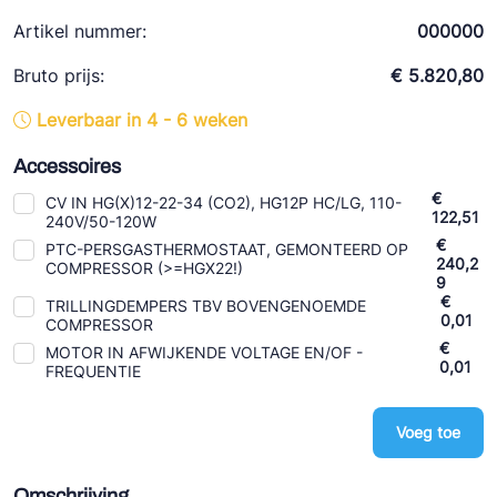
Ziehl-Abegg
Artikel nummer:
000000
ESK Schultze
Bruto prijs:
€ 5.820,80
TEKLAB
Leverbaar in 4 - 6 weken
Accessoires
€
CV IN HG(X)12-22-34 (CO2), HG12P HC/LG, 110-
122,51
240V/50-120W
€
PTC-PERSGASTHERMOSTAAT, GEMONTEERD OP
240,2
COMPRESSOR (>=HGX22!)
9
€
TRILLINGDEMPERS TBV BOVENGENOEMDE
0,01
COMPRESSOR
€
MOTOR IN AFWIJKENDE VOLTAGE EN/OF -
0,01
FREQUENTIE
Voeg toe
Omschrijving