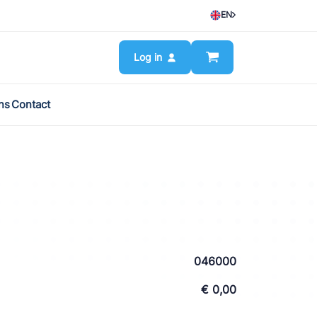
EN
Log in
ns
Contact
046000
€ 0,00