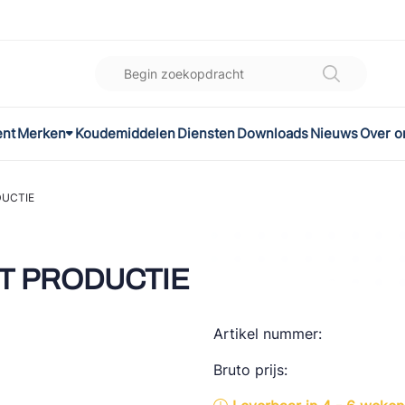
ent
Merken
Koudemiddelen
Diensten
Downloads
Nieuws
Over o
K
l
DUCTIE
omec
IT PRODUCTIE
Artikel nummer:
ON
Bruto prijs:
LEX®
son Controls