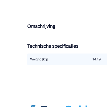
Douce
Zieh
Omschrijving
ESK 
TEK
Technische specificaties
Weight [kg]
147.9