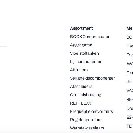
Assortiment
Me
BOCK Compressoren
BO
Aggregaten
Cas
Vloeistoftanken
Fr
Lijncomponenten
AW
Afsluiters
On
Veiligheidscomponenten
Joh
Afscheiders
VA
Olie huishouding
RE
REFFLEX®
Dou
Frequentie omvormers
ESK
Regelapparatuur
TE
Warmtewisselaars