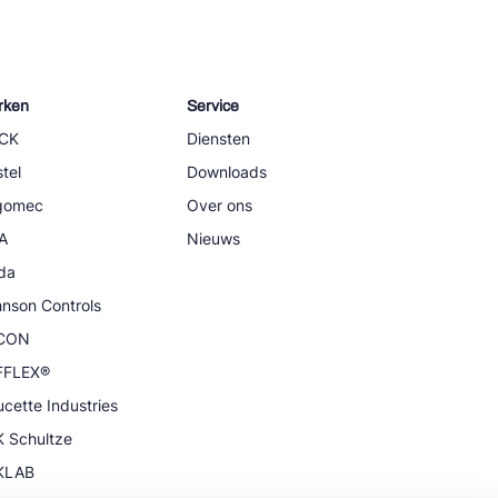
rken
Service
CK
Diensten
tel
Downloads
igomec
Over ons
A
Nieuws
da
nson Controls
CON
FFLEX®
cette Industries
 Schultze
KLAB