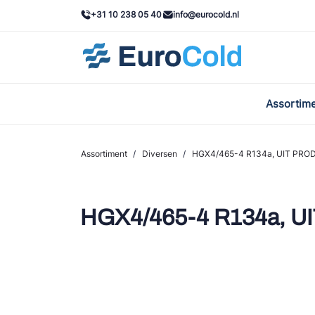
+31 10 238 05 40
info@eurocold.nl
Assortim
BOC
Caste
Assortiment
/
Diversen
/
HGX4/465-4 R134a, UIT PRO
Frig
AWA
HGX4/465-4 R134a, U
Onda
VAC
REFF
John