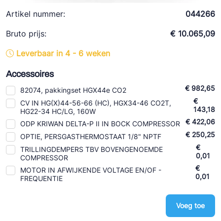
Ziehl-Abegg
Artikel nummer:
044266
ESK Schultze
Bruto prijs:
€ 10.065,09
TEKLAB
Leverbaar in 4 - 6 weken
Accessoires
€ 982,65
82074, pakkingset HGX44e CO2
€
CV IN HG(X)44-56-66 (HC), HGX34-46 CO2T,
143,18
HG22-34 HC/LG, 160W
€ 422,06
ODP KRIWAN DELTA-P II IN BOCK COMPRESSOR
€ 250,25
OPTIE, PERSGASTHERMOSTAAT 1/8" NPTF
€
TRILLINGDEMPERS TBV BOVENGENOEMDE
0,01
COMPRESSOR
€
MOTOR IN AFWIJKENDE VOLTAGE EN/OF -
0,01
FREQUENTIE
Voeg toe