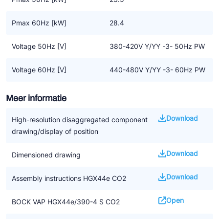
booster CO2 systemen en toegepast in supermarkten,
commerciële – en industriële systemen.
Pmax 60Hz [kW]
28.4
HG CO2
• Zuiggas gekoelde semi hermetische zuigercompressoren
Voltage 50Hz [V]
380-420V Y/YY -3- 50Hz PW
• Subkritisch CO2 bedrijfscondities (diepvries)
• Werkdruk tot 51bar (tc = 15 °C)
Voltage 60Hz [V]
440-480V Y/YY -3- 60Hz PW
• Bestemd voor CO2 subkritisch systeem met:
stilstaande druk LD 40bar (HGX44e CO2: 30bar) / HD 55bar
Meer informatie
• “High efficiency” in diepvries toepassing (to < -15 °C)
Download
High-resolution disaggregated component
Specificaties
drawing/display of position
• Hoogste efficiency tegen de laagste bedrijfskosten
• Duurzame compressor design
Download
Dimensioned drawing
• Groot bereik van gebruikslimieten en frequentie voor zoveel
mogelijk toepassingen
Download
Assembly instructions HGX44e CO2
• Betrouwbaar en een veilige smering door gebruik van een
oliepomp
Open
BOCK VAP HGX44e/390-4 S CO2
• Goede karakteristieken met lage vibraties, - pulsaties en
geluidsarm