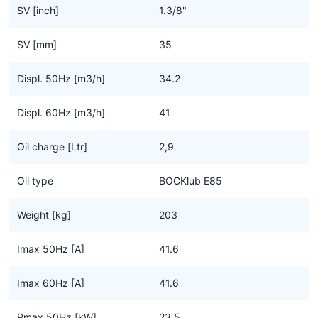
• Groot bereik van gebruikslimieten en frequentie voor zoveel
SV [inch]
1.3/8"
mogelijk toepassingen
• Betrouwbaar en een veilige smering door gebruik van een
SV [mm]
35
oliepomp
• Goede karakteristieken met lage vibraties, - pulsaties en
Displ. 50Hz [m3/h]
34.2
geluidsarm
• Overdrukventielen aan zowel de zuig – als aan de drukzijde
Displ. 60Hz [m3/h]
41
Belangrijke informatie
Oil charge [Ltr]
2,9
• CO2 applicaties vragen om een nieuw soort systeem en
controle
Oil type
BOCKlub E85
• Het is nog geen algemene oplossing voor het vervangen van
F-gassen
Weight [kg]
203
• De aanwijzingen in de handleiding voor het installeren van CO2
compressoren moeten worden opgevolgd
Imax 50Hz [A]
41.6
• We benadrukken dat alle beschikbare informatie gebaseerd is
op de op dat moment geldende kennisniveau. Het kan zijn dat
Imax 60Hz [A]
41.6
dit op termijn gewijzigd wordt door nieuwe ontwikkelingen
Deze compressoren worden gebruikt in zowel cascade – als in
Pmax 50Hz [kW]
23.5