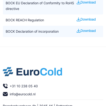
Download
BOCK EU Declaration of Conformity to RoHS
• Overdrukventielen aan zowel de zuig – als aan de drukzijde
directive
Belangrijke informatie
• CO2 applicaties vragen om een nieuw soort systeem en
Download
BOCK REACH Regulation
controle
• Het is nog geen algemene oplossing voor het vervangen van
Download
BOCK Declaration of incorporation
F-gassen
• De aanwijzingen in de handleiding voor het installeren van CO2
compressoren moeten worden opgevolgd
• We benadrukken dat alle beschikbare informatie gebaseerd is
op de op dat moment geldende kennisniveau. Het kan zijn dat
dit op termijn gewijzigd wordt door nieuwe ontwikkelingen
+31 10 238 05 40
info@eurocold.nl
Brandenburgbaan 4b | 3045 AK | Rotterdam