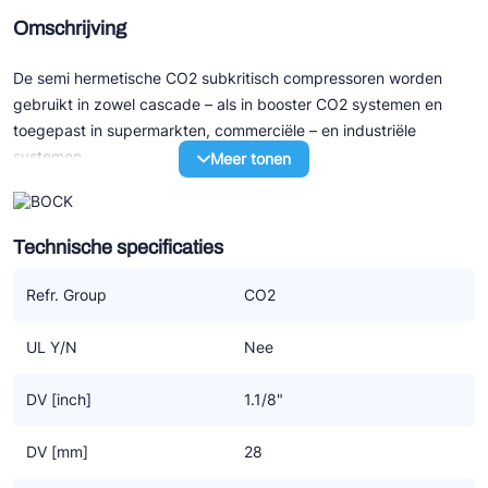
Omschrijving
De semi hermetische CO2 subkritisch compressoren worden
gebruikt in zowel cascade – als in booster CO2 systemen en
toegepast in supermarkten, commerciële – en industriële
systemen.
Meer tonen
HG CO2
• Zuiggas gekoelde semi hermetische zuigercompressoren
Technische specificaties
• Subkritisch CO2 bedrijfscondities (diepvries)
• Werkdruk tot 51bar (tc = 15 °C)
Refr. Group
CO2
• Bestemd voor CO2 subkritisch systeem met:
stilstaande druk LD 40bar (HGX44e CO2: 30bar) / HD 55bar
UL Y/N
Nee
• “High efficiency” in diepvries toepassing (to < -15 °C)
DV [inch]
1.1/8"
Specificaties
• Hoogste efficiency tegen de laagste bedrijfskosten
DV [mm]
28
• Duurzame compressor design