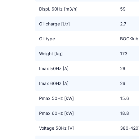
Displ. 60Hz [m3/h]
59
Oil charge [Ltr]
2,7
Oil type
BOCKlub
Weight [kg]
173
Imax 50Hz [A]
26
Imax 60Hz [A]
26
Pmax 50Hz [kW]
15.6
Pmax 60Hz [kW]
18.8
Voltage 50Hz [V]
380-420