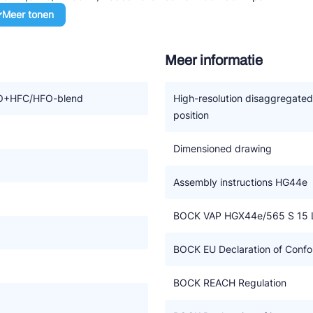
Meer tonen
Meer informatie
FO – als HFC koudemiddelen
n externe schakelkast
et esterolie BOCKlub E85 worden gebruikt
+HFC/HFO-blend
High-resolution disaggregate
position
iveau
erwisselen motor
Dimensioned drawing
nregeling met een frequentie omvormer
Assembly instructions HG44e
FC koudemiddelen (A1)
BOCK VAP HGX44e/565 S 15 
BOCK EU Declaration of Confor
BOCK REACH Regulation