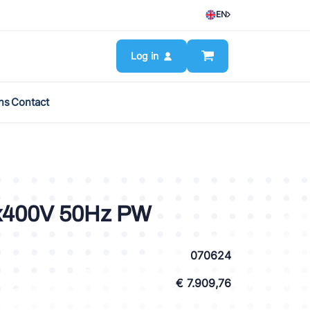
EN
Log in
ns
Contact
x400V 50Hz PW
070624
€ 7.909,76