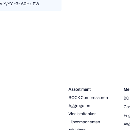
V Y/YY -3- 60Hz PW
Assortiment
Me
BOCK Compressoren
BO
Aggregaten
Cas
Vloeistoftanken
Fr
Lijncomponenten
AW