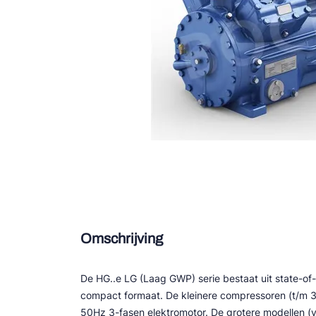
Douce
Zieh
ESK 
TEK
Omschrijving
De HG..e LG (Laag GWP) serie bestaat uit state-of
compact formaat. De kleinere compressoren (t/m 
50Hz 3-fasen elektromotor. De grotere modellen (