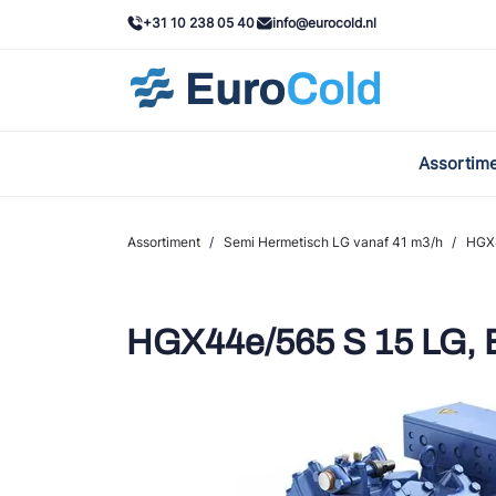
+31 10 238 05 40
info@eurocold.nl
Assortim
BOC
Caste
Assortiment
/
Semi Hermetisch LG vanaf 41 m3/h
/
HGX
Frig
AWA
HGX44e/565 S 15 LG
Onda
VAC
REFF
John