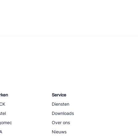
rken
Service
CK
Diensten
tel
Downloads
igomec
Over ons
A
Nieuws