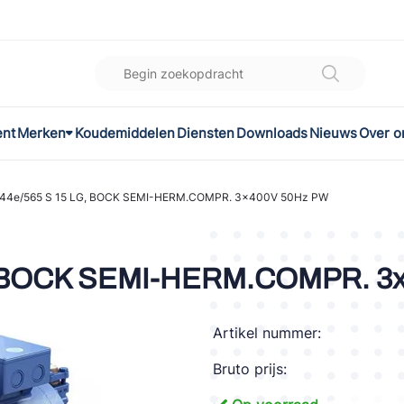
ent
Merken
Koudemiddelen
Diensten
Downloads
Nieuws
Over o
K
l
44e/565 S 15 LG, BOCK SEMI-HERM.COMPR. 3x400V 50Hz PW
omec
, BOCK SEMI-HERM.COMPR. 3
Artikel nummer:
ON
Bruto prijs:
LEX®
son Controls