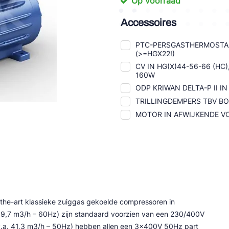
Op voorraad
tte Industries
Accessoires
l-Abegg
PTC-PERSGASTHERMOSTA
(>=HGX22!)
Schultze
CV IN HG(X)44-56-66 (HC
160W
LAB
ODP KRIWAN DELTA-P II 
TRILLINGDEMPERS TBV 
MOTOR IN AFWIJKENDE VO
-the-art klassieke zuiggas gekoelde compressoren in
39,7 m3/h – 60Hz) zijn standaard voorzien van een 230/400V
v.a. 41,3 m3/h – 50Hz) hebben allen een 3x400V 50Hz part