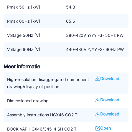
Pmax 50Hz [kW]
54.3
Belangrijke informatie
• CO2 applicaties vragen om een nieuw soort systeem en
Pmax 60Hz [kW]
65.5
controle
• Het is nog geen algemene oplossing voor het vervangen van
Voltage 50Hz [V]
380-420V Y/YY -3- 50Hz PW
F-gassen
• De aanwijzingen in de handleiding voor het installeren van CO2
Voltage 60Hz [V]
440-480V Y/YY -3- 60Hz PW
compressoren moeten worden opgevolgd
• We benadrukken dat alle beschikbare informatie gebaseerd is
Meer informatie
op de op dat moment geldende kennisniveau. Het kan zijn dat
dit op termijn gewijzigd wordt door nieuwe ontwikkelingen
Download
High-resolution disaggregated component
drawing/display of position
Download
Dimensioned drawing
Download
Assembly instructions HGX46 CO2 T
Open
BOCK VAP HGX46/345-4 SH CO2 T