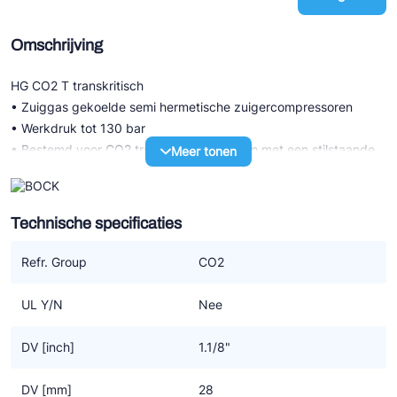
Omschrijving
HG CO2 T transkritisch
• Zuiggas gekoelde semi hermetische zuigercompressoren
• Werkdruk tot 130 bar
• Bestemd voor CO2 transkritisch systeem met een stilstaande
Meer tonen
druk LD 100 bar / HD 150 bar
• Hoogst mogelijke efficiency voor compressor en systeem
dankzij een specifiek CO2 design
Technische specificaties
HG P CO2 T transkritisch (LSPM)
Refr. Group
CO2
• Serie met LSPM motor technologie (LSPM=Line Start
Permanent Magnet) met verder dezelfde technische
UL Y/N
Nee
karakteristiek als de serie met standaard motor
• De hogere graad van efficiency door LSPM motor technologie
DV [inch]
1.1/8"
resulteert ook in lagere bedrijfskosten
• Werkt synchroon, zonder slip dus daarom op hogere
DV [mm]
28