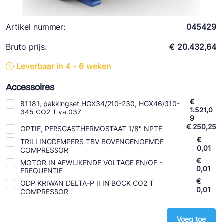
Ziehl-Abegg
ESK Schultze
Artikel nummer:
045429
TEKLAB
Bruto prijs:
€ 20.432,64
Leverbaar in 4 - 6 weken
Accessoires
€
81181, pakkingset HGX34/210-230, HGX46/310-
1.521,0
345 CO2 T va 037
9
€ 250,25
OPTIE, PERSGASTHERMOSTAAT 1/8" NPTF
€
TRILLINGDEMPERS TBV BOVENGENOEMDE
0,01
COMPRESSOR
€
MOTOR IN AFWIJKENDE VOLTAGE EN/OF -
0,01
FREQUENTIE
€
ODP KRIWAN DELTA-P II IN BOCK CO2 T
0,01
COMPRESSOR
Voeg toe