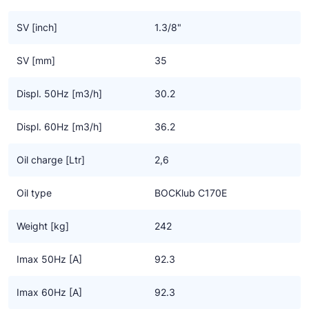
snelheden dan de standaard motoren die dat niet hebben maar
tegelijkertijd even robuust zijn
SV [inch]
1.3/8"
• Een hogere massastroom van het koudemiddel voor meer
koel- of verwarmingscapaciteit
SV [mm]
35
• Geen krachtverlies in de rotor, wat resulteert in gemiddeld 6%
meer opbrengst
Displ. 50Hz [m3/h]
30.2
• Flexibele inzet via de netspanning of frequentie omvormer
Displ. 60Hz [m3/h]
36.2
Specifieke eigenschappen CO2 transkritisch technologie
• Hoge efficiency tegen de laagste bedrijfskosten
Oil charge [Ltr]
2,6
• Duurzame compressor design door gebruik van de hoogste
kwaliteit componenten
Oil type
BOCKlub C170E
• Betrouwbaar en een veilige smering door gebruik van een
oliepomp
Weight [kg]
242
• Goede karakteristieken met lage vibraties, - pulsaties en
geluidsarm
Imax 50Hz [A]
92.3
• Groot bereik van gebruikslimieten en frequentie voor zoveel
mogelijk toepassingen
Imax 60Hz [A]
92.3
• Overdrukventielen aan zowel de zuig – als aan de drukzijde