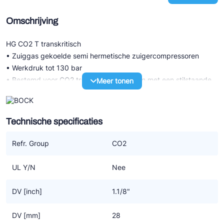
Omschrijving
HG CO2 T transkritisch
• Zuiggas gekoelde semi hermetische zuigercompressoren
• Werkdruk tot 130 bar
• Bestemd voor CO2 transkritisch systeem met een stilstaande
Meer tonen
druk LD 100 bar / HD 150 bar
• Hoogst mogelijke efficiency voor compressor en systeem
dankzij een specifiek CO2 design
Technische specificaties
HG P CO2 T transkritisch (LSPM)
Refr. Group
CO2
• Serie met LSPM motor technologie (LSPM=Line Start
Permanent Magnet) met verder dezelfde technische
UL Y/N
Nee
karakteristiek als de serie met standaard motor
• De hogere graad van efficiency door LSPM motor technologie
DV [inch]
1.1/8"
resulteert ook in lagere bedrijfskosten
• Werkt synchroon, zonder slip dus daarom op hogere
DV [mm]
28
snelheden dan de standaard motoren die dat niet hebben maar