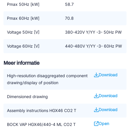
Pmax 50Hz [kW]
58.7
Belangrijke informatie
• CO2 applicaties vragen om een nieuw soort systeem en
Pmax 60Hz [kW]
70.8
controle
• Het is nog geen algemene oplossing voor het vervangen van
Voltage 50Hz [V]
380-420V Y/YY -3- 50Hz PW
F-gassen
• De aanwijzingen in de handleiding voor het installeren van CO2
Voltage 60Hz [V]
440-480V Y/YY -3- 60Hz PW
compressoren moeten worden opgevolgd
• We benadrukken dat alle beschikbare informatie gebaseerd is
Meer informatie
op de op dat moment geldende kennisniveau. Het kan zijn dat
dit op termijn gewijzigd wordt door nieuwe ontwikkelingen
Download
High-resolution disaggregated component
drawing/display of position
Download
Dimensioned drawing
Download
Assembly instructions HGX46 CO2 T
Open
BOCK VAP HGX46/440-4 ML CO2 T